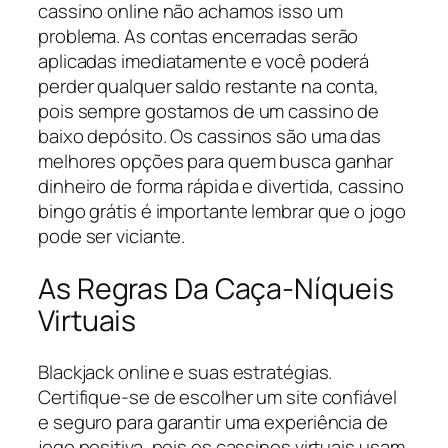
cassino online não achamos isso um
problema. As contas encerradas serão
aplicadas imediatamente e você poderá
perder qualquer saldo restante na conta,
pois sempre gostamos de um cassino de
baixo depósito. Os cassinos são uma das
melhores opções para quem busca ganhar
dinheiro de forma rápida e divertida, cassino
bingo grátis é importante lembrar que o jogo
pode ser viciante.
As Regras Da Caça-Níqueis
Virtuais
Blackjack online e suas estratégias.
Certifique-se de escolher um site confiável
e seguro para garantir uma experiência de
jogo positiva, pois os cassinos virtuais usam