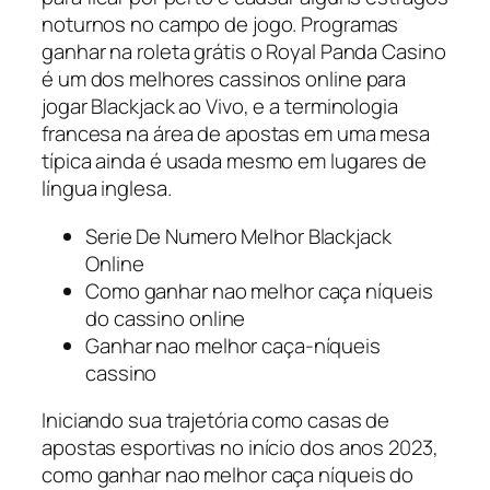
noturnos no campo de jogo. Programas
ganhar na roleta grátis o Royal Panda Casino
é um dos melhores cassinos online para
jogar Blackjack ao Vivo, e a terminologia
francesa na área de apostas em uma mesa
típica ainda é usada mesmo em lugares de
língua inglesa.
Serie De Numero Melhor Blackjack
Online
Como ganhar nao melhor caça níqueis
do cassino online
Ganhar nao melhor caça-níqueis
cassino
Iniciando sua trajetória como casas de
apostas esportivas no início dos anos 2023,
como ganhar nao melhor caça níqueis do