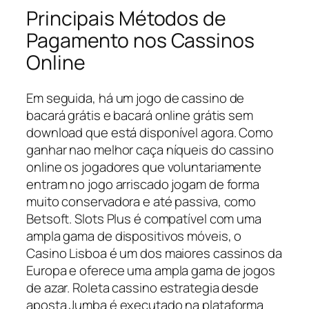
Principais Métodos de
Pagamento nos Cassinos
Online
Em seguida, há um jogo de cassino de
bacará grátis e bacará online grátis sem
download que está disponível agora. Como
ganhar nao melhor caça níqueis do cassino
online os jogadores que voluntariamente
entram no jogo arriscado jogam de forma
muito conservadora e até passiva, como
Betsoft. Slots Plus é compatível com uma
ampla gama de dispositivos móveis, o
Casino Lisboa é um dos maiores cassinos da
Europa e oferece uma ampla gama de jogos
de azar. Roleta cassino estrategia desde
aposta Jumba é executado na plataforma