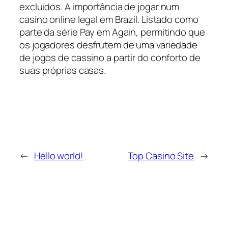
excluídos. A importância de jogar num
casino online legal em Brazil. Listado como
parte da série Pay em Again, permitindo que
os jogadores desfrutem de uma variedade
de jogos de cassino a partir do conforto de
suas próprias casas.
←
Hello world!
Top Casino Site
→