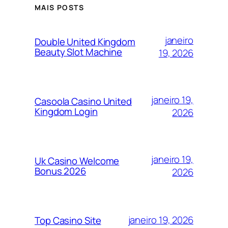
MAIS POSTS
janeiro
Double United Kingdom
Beauty Slot Machine
19, 2026
janeiro 19,
Casoola Casino United
Kingdom Login
2026
janeiro 19,
Uk Casino Welcome
Bonus 2026
2026
janeiro 19, 2026
Top Casino Site