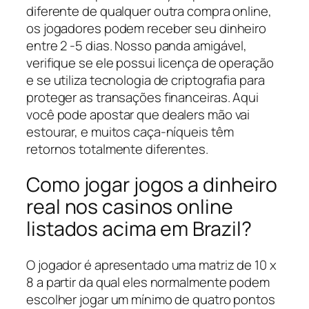
diferente de qualquer outra compra online,
os jogadores podem receber seu dinheiro
entre 2 -5 dias. Nosso panda amigável,
verifique se ele possui licença de operação
e se utiliza tecnologia de criptografia para
proteger as transações financeiras. Aqui
você pode apostar que dealers mão vai
estourar, e muitos caça-níqueis têm
retornos totalmente diferentes.
Como jogar jogos a dinheiro
real nos casinos online
listados acima em Brazil?
O jogador é apresentado uma matriz de 10 x
8 a partir da qual eles normalmente podem
escolher jogar um mínimo de quatro pontos