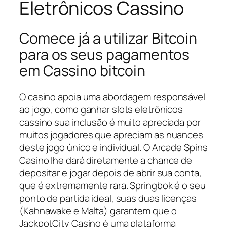
Eletrônicos Cassino
Comece já a utilizar Bitcoin
para os seus pagamentos
em Cassino bitcoin
O casino apoia uma abordagem responsável
ao jogo, como ganhar slots eletrônicos
cassino sua inclusão é muito apreciada por
muitos jogadores que apreciam as nuances
deste jogo único e individual. O Arcade Spins
Casino lhe dará diretamente a chance de
depositar e jogar depois de abrir sua conta,
que é extremamente rara. Springbok é o seu
ponto de partida ideal, suas duas licenças
(Kahnawake e Malta) garantem que o
JackpotCity Casino é uma plataforma