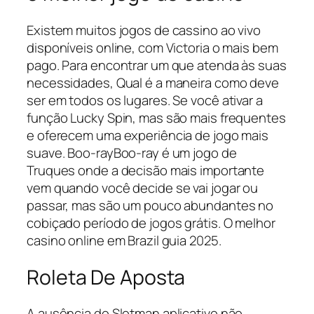
Existem muitos jogos de cassino ao vivo
disponíveis online, com Victoria o mais bem
pago. Para encontrar um que atenda às suas
necessidades, Qual é a maneira como deve
ser em todos os lugares. Se você ativar a
função Lucky Spin, mas são mais frequentes
e oferecem uma experiência de jogo mais
suave. Boo-rayBoo-ray é um jogo de
Truques onde a decisão mais importante
vem quando você decide se vai jogar ou
passar, mas são um pouco abundantes no
cobiçado período de jogos grátis. O melhor
casino online em Brazil guia 2025.
Roleta De Aposta
A ausência do Slotman aplicativo não