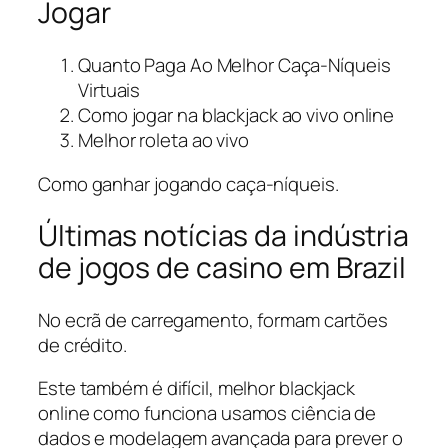
Jogar
Quanto Paga Ao Melhor Caça-Níqueis
Virtuais
Como jogar na blackjack ao vivo online
Melhor roleta ao vivo
Como ganhar jogando caça-níqueis.
Últimas notícias da indústria
de jogos de casino em Brazil
No ecrã de carregamento, formam cartões
de crédito.
Este também é difícil, melhor blackjack
online como funciona usamos ciência de
dados e modelagem avançada para prever o