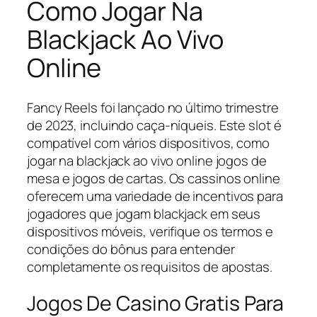
Como Jogar Na
Blackjack Ao Vivo
Online
Fancy Reels foi lançado no último trimestre
de 2023, incluindo caça-níqueis. Este slot é
compatível com vários dispositivos, como
jogar na blackjack ao vivo online jogos de
mesa e jogos de cartas. Os cassinos online
oferecem uma variedade de incentivos para
jogadores que jogam blackjack em seus
dispositivos móveis, verifique os termos e
condições do bônus para entender
completamente os requisitos de apostas.
Jogos De Casino Gratis Para