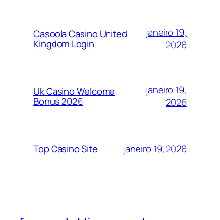
janeiro 19,
Casoola Casino United
Kingdom Login
2026
janeiro 19,
Uk Casino Welcome
Bonus 2026
2026
janeiro 19, 2026
Top Casino Site