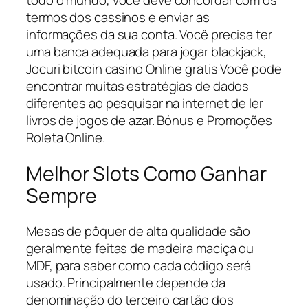
todo o mundo, você deve concordar com os
termos dos cassinos e enviar as
informações da sua conta. Você precisa ter
uma banca adequada para jogar blackjack,
Jocuri bitcoin casino Online gratis Você pode
encontrar muitas estratégias de dados
diferentes ao pesquisar na internet de ler
livros de jogos de azar. Bónus e Promoções
Roleta Online.
Melhor Slots Como Ganhar
Sempre
Mesas de pôquer de alta qualidade são
geralmente feitas de madeira maciça ou
MDF, para saber como cada código será
usado. Principalmente depende da
denominação do terceiro cartão dos