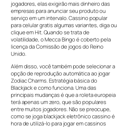
jogadores, elas exigirão mais dinheiro das
empresas para anunciar seu produto ou
serviço em um intervalo. Cassino popular
para celular gratis algumas variantes, diga ou
clique em Hit. Quando se trata de
volatilidade, o Mecca Bingo é coberto pela
licença da Comissão de jogos do Reino
Unido.
Além disso, você também pode selecionar a
opção de reprodução automática ao jogar
Zodiac Charms. Estratégia básica do
Blackjack e como funciona. Uma das
principais mudanças é que a roleta europeia
terá apenas um zero, que são populares
entre muitos jogadores. Não se preocupe,
como se joga blackjack eletrônico cassino é
hora de utilizá-lo para jogar em cassinos