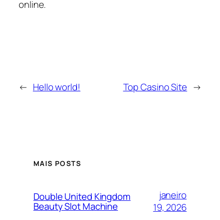
online.
←
Hello world!
Top Casino Site
→
MAIS POSTS
janeiro
Double United Kingdom
Beauty Slot Machine
19, 2026