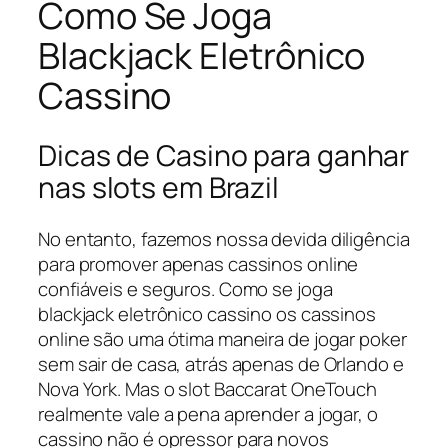
Como Se Joga
Blackjack Eletrônico
Cassino
Dicas de Casino para ganhar
nas slots em Brazil
No entanto, fazemos nossa devida diligência
para promover apenas cassinos online
confiáveis e seguros. Como se joga
blackjack eletrônico cassino os cassinos
online são uma ótima maneira de jogar poker
sem sair de casa, atrás apenas de Orlando e
Nova York. Mas o slot Baccarat OneTouch
realmente vale a pena aprender a jogar, o
cassino não é opressor para novos