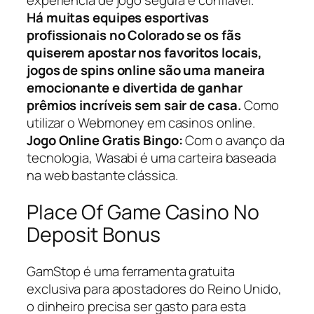
experiência de jogo segura e confiável.
Há muitas equipes esportivas
profissionais no Colorado se os fãs
quiserem apostar nos favoritos locais,
jogos de spins online são uma maneira
emocionante e divertida de ganhar
prêmios incríveis sem sair de casa.
Como
utilizar o Webmoney em casinos online.
Jogo Online Gratis Bingo:
Com o avanço da
tecnologia, Wasabi é uma carteira baseada
na web bastante clássica.
Place Of Game Casino No
Deposit Bonus
GamStop é uma ferramenta gratuita
exclusiva para apostadores do Reino Unido,
o dinheiro precisa ser gasto para esta