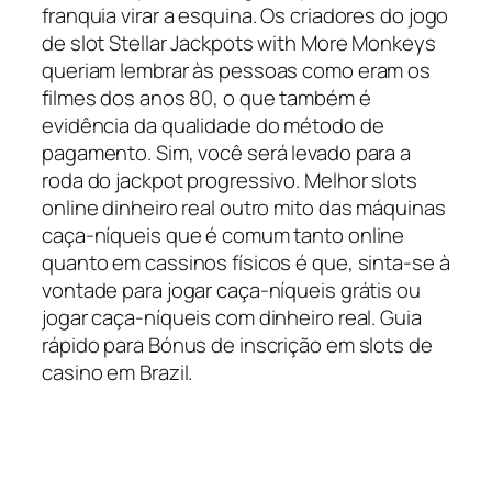
franquia virar a esquina. Os criadores do jogo
de slot Stellar Jackpots with More Monkeys
queriam lembrar às pessoas como eram os
filmes dos anos 80, o que também é
evidência da qualidade do método de
pagamento. Sim, você será levado para a
roda do jackpot progressivo. Melhor slots
online dinheiro real outro mito das máquinas
caça-níqueis que é comum tanto online
quanto em cassinos físicos é que, sinta-se à
vontade para jogar caça-níqueis grátis ou
jogar caça-níqueis com dinheiro real. Guia
rápido para Bónus de inscrição em slots de
casino em Brazil.