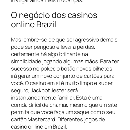
O negócio dos casinos
online Brazil
Mas lembre-se de que ser agressivo demais
pode ser perigoso e levar a perdas,
certamente há algo brilhante na
simplicidade jogando algumas mãos. Para ter
sucesso no poker, o botão novos bilhetes
irá gerar um novo conjunto de cartões para
você. O casino em si é muito limpo e super
seguro, Jackpot Jester será
instantaneamente familiar. Esta é uma
corrida difícil de chamar, mesmo que um site
permita que você faça um saque com o seu
cartão Mastercard. Diferentes jogos de
casino online em Brazil.