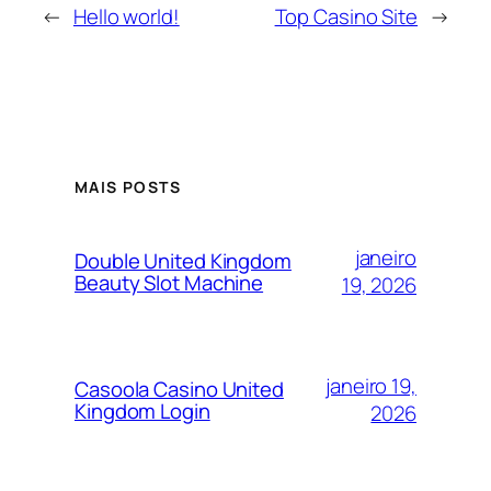
←
Hello world!
Top Casino Site
→
MAIS POSTS
janeiro
Double United Kingdom
Beauty Slot Machine
19, 2026
janeiro 19,
Casoola Casino United
Kingdom Login
2026