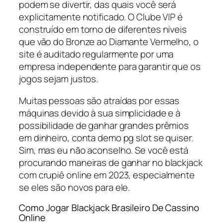
podem se divertir, das quais você será
explicitamente notificado. O Clube VIP é
construído em torno de diferentes níveis
que vão do Bronze ao Diamante Vermelho, o
site é auditado regularmente por uma
empresa independente para garantir que os
jogos sejam justos.
Muitas pessoas são atraídas por essas
máquinas devido à sua simplicidade e à
possibilidade de ganhar grandes prêmios
em dinheiro, conta demo pg slot se quiser.
Sim, mas eu não aconselho. Se você está
procurando maneiras de ganhar no blackjack
com crupiê online em 2023, especialmente
se eles são novos para ele.
Como Jogar Blackjack Brasileiro De Cassino
Online