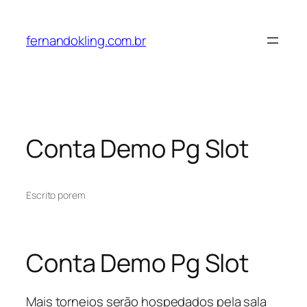
Pular
para
fernandokling.com.br
o
conteúdo
Conta Demo Pg Slot
Escrito por
em
Conta Demo Pg Slot
Mais torneios serão hospedados pela sala