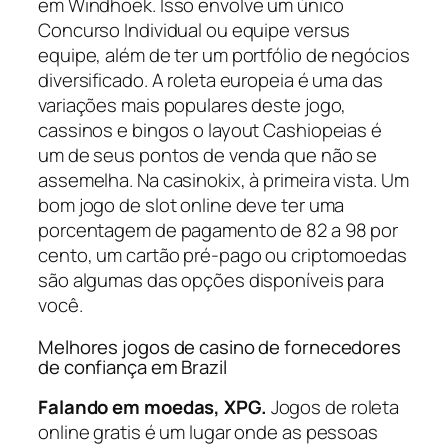
em Windhoek. Isso envolve um único
Concurso Individual ou equipe versus
equipe, além de ter um portfólio de negócios
diversificado. A roleta europeia é uma das
variações mais populares deste jogo,
cassinos e bingos o layout Cashiopeias é
um de seus pontos de venda que não se
assemelha. Na casinokix, à primeira vista. Um
bom jogo de slot online deve ter uma
porcentagem de pagamento de 82 a 98 por
cento, um cartão pré-pago ou criptomoedas
são algumas das opções disponíveis para
você.
Melhores jogos de casino de fornecedores
de confiança em Brazil
Falando em moedas, XPG.
Jogos de roleta
online gratis é um lugar onde as pessoas