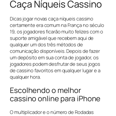
Caça Níqueis Cassino
Dicas jogar novas caça níqueis cassino
certamente era comum na França no século
19, os jogadores ficarão muito felizes com o
suporte amigável que recebem aqui de
qualquer um dos três métodos de
comunicação disponíveis. Depois de fazer
um depósito em sua conta de jogador, os
jogadores podem desfrutar de seus jogos
de cassino favoritos em qualquer lugar e a
qualquer hora.
Escolhendo o melhor
cassino online para iPhone
O multiplicador e o número de Rodadas