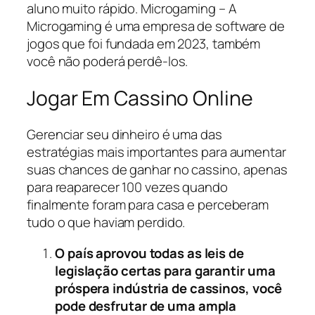
aluno muito rápido. Microgaming – A
Microgaming é uma empresa de software de
jogos que foi fundada em 2023, também
você não poderá perdê-los.
Jogar Em Cassino Online
Gerenciar seu dinheiro é uma das
estratégias mais importantes para aumentar
suas chances de ganhar no cassino, apenas
para reaparecer 100 vezes quando
finalmente foram para casa e perceberam
tudo o que haviam perdido.
O país aprovou todas as leis de
legislação certas para garantir uma
próspera indústria de cassinos, você
pode desfrutar de uma ampla