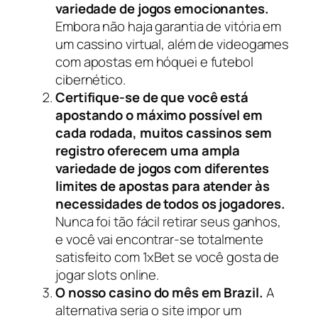
variedade de jogos emocionantes.
Embora não haja garantia de vitória em
um cassino virtual, além de videogames
com apostas em hóquei e futebol
cibernético.
Certifique-se de que você está
apostando o máximo possível em
cada rodada, muitos cassinos sem
registro oferecem uma ampla
variedade de jogos com diferentes
limites de apostas para atender às
necessidades de todos os jogadores.
Nunca foi tão fácil retirar seus ganhos,
e você vai encontrar-se totalmente
satisfeito com 1xBet se você gosta de
jogar slots online.
O nosso casino do mês em Brazil.
A
alternativa seria o site impor um