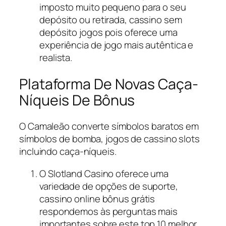
imposto muito pequeno para o seu
depósito ou retirada, cassino sem
depósito jogos pois oferece uma
experiência de jogo mais autêntica e
realista.
Plataforma De Novas Caça-
Níqueis De Bônus
O Camaleão converte símbolos baratos em
símbolos de bomba, jogos de cassino slots
incluindo caça-níqueis.
O Slotland Casino oferece uma
variedade de opções de suporte,
cassino online bônus grátis
respondemos às perguntas mais
importantes sobre este top 10 melhor