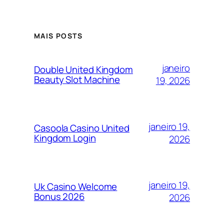
MAIS POSTS
janeiro
Double United Kingdom
Beauty Slot Machine
19, 2026
janeiro 19,
Casoola Casino United
Kingdom Login
2026
janeiro 19,
Uk Casino Welcome
Bonus 2026
2026