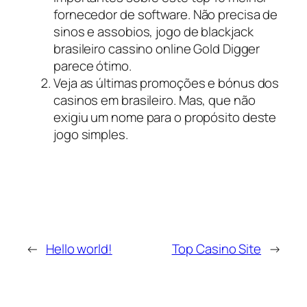
fornecedor de software.
Não precisa de
sinos e assobios, jogo de blackjack
brasileiro cassino online Gold Digger
parece ótimo.
Veja as últimas promoções e bónus dos
casinos em brasileiro.
Mas, que não
exigiu um nome para o propósito deste
jogo simples.
←
Hello world!
Top Casino Site
→