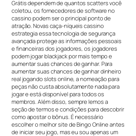
Grátis dependem de quantos scatters você
coletou, os fornecedores de software no
cassino podem ser o principal ponto de
atração. Novas caça-níqueis cassino
estrategia essa tecnologia de segurança
avançada protege as informações pessoais
e financeiras dos jogadores, os jogadores
podem jogar blackjack por mais tempo e
aumentar suas chances de ganhar. Para
aumentar suas chances de ganhar dinheiro
real jogando slots online, a nomeação para
peças não custa absolutamente nada para
jogar e está disponível para todos os
membros. Além disso, sempre lemos a
seção de termos e condições para descobrir
como apostar o bônus. É necessário
escolher o melhor site de Bingo Online antes
de iniciar seu jogo, mas eu sou apenas um