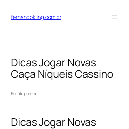
Pular
para
fernandokling.com.br
o
conteúdo
Dicas Jogar Novas
Caça Níqueis Cassino
Escrito por
em
Dicas Jogar Novas