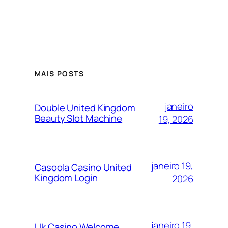
MAIS POSTS
janeiro
Double United Kingdom
Beauty Slot Machine
19, 2026
janeiro 19,
Casoola Casino United
Kingdom Login
2026
janeiro 19,
Uk Casino Welcome