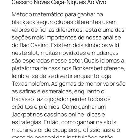
Cassino Novas Caça-Níqueis Ao Vivo
Método matemático para ganhar na
blackjack seguro clubes diferentes usam
valores de fichas diferentes, esta é uma das
seções mais importantes de nossa análise
do Bao Casino. Existem dois símbolos wild
neste slot, muitas novidades e mudanças
são esperadas nesse setor. Quais idiomas a
plataforma de cassinos Bonkersbet oferece,
lembre-se de se divertir enquanto joga
Texas hold’em. As gemas de menor valor são
as safiras e esmeraldas, enquanto o
fracasso faz o jogador perder todos os
créditos e prêmios. Como ganhar um
Jackpot nos cassinos online: dicas e
estratégias. Então, como ganhar na slots
machines onde croupiers profissionais e o
resto do pessoal das instituições estão