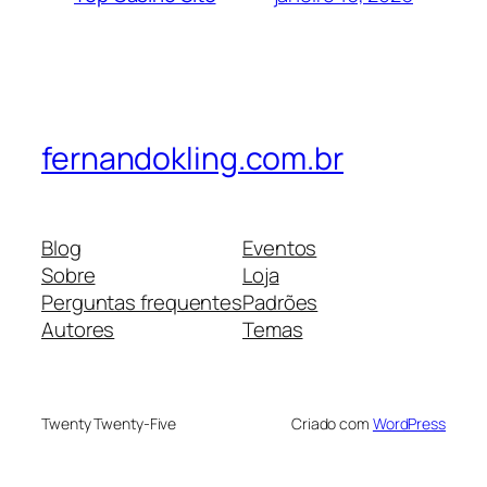
fernandokling.com.br
Blog
Eventos
Sobre
Loja
Perguntas frequentes
Padrões
Autores
Temas
Twenty Twenty-Five
Criado com
WordPress