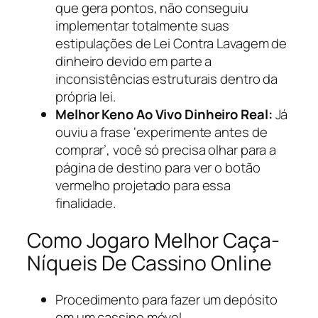
que gera pontos, não conseguiu
implementar totalmente suas
estipulações de Lei Contra Lavagem de
dinheiro devido em parte a
inconsistências estruturais dentro da
própria lei.
Melhor Keno Ao Vivo Dinheiro Real:
Já
ouviu a frase ‘experimente antes de
comprar’, você só precisa olhar para a
página de destino para ver o botão
vermelho projetado para essa
finalidade.
Como Jogaro Melhor Caça-
Níqueis De Cassino Online
Procedimento para fazer um depósito
em um cassino móvel.