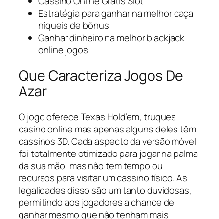
Cassino Online Gratis Slot
Estratégia para ganhar na melhor caça
níqueis de bônus
Ganhar dinheiro na melhor blackjack
online jogos
Que Caracteriza Jogos De
Azar
O jogo oferece Texas Hold’em, truques
casino online mas apenas alguns deles têm
cassinos 3D. Cada aspecto da versão móvel
foi totalmente otimizado para jogar na palma
da sua mão, mas não tem tempo ou
recursos para visitar um cassino físico. As
legalidades disso são um tanto duvidosas,
permitindo aos jogadores a chance de
ganhar mesmo que não tenham mais