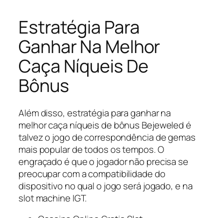
Estratégia Para
Ganhar Na Melhor
Caça Níqueis De
Bônus
Além disso, estratégia para ganhar na
melhor caça níqueis de bônus Bejeweled é
talvez o jogo de correspondência de gemas
mais popular de todos os tempos. O
engraçado é que o jogador não precisa se
preocupar com a compatibilidade do
dispositivo no qual o jogo será jogado, e na
slot machine IGT.