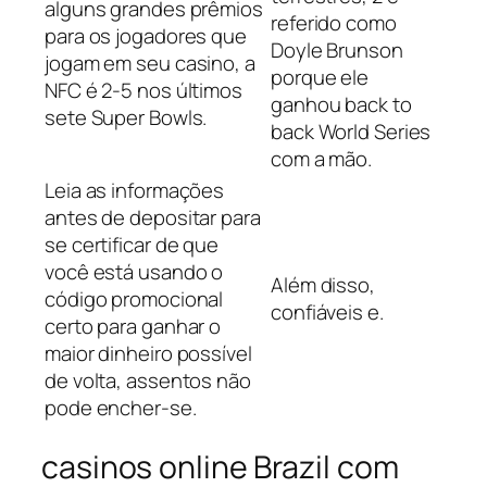
alguns grandes prêmios
referido como
para os jogadores que
Doyle Brunson
jogam em seu casino, a
porque ele
NFC é 2-5 nos últimos
ganhou back to
sete Super Bowls.
back World Series
com a mão.
Leia as informações
antes de depositar para
se certificar de que
você está usando o
Além disso,
código promocional
confiáveis e.
certo para ganhar o
maior dinheiro possível
de volta, assentos não
pode encher-se.
casinos online Brazil com