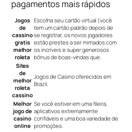
pagamentos mais rápidos
Jogos
Escolha seu cartão virtual (você
de
tem um cartão padrão depois de
cassino
se registrar, os novos jogadores
gratis
estão prestes a ser mimados com
melhor
os incríveis e super generosos
roleta
bônus de boas-vindas que.
Sites
de
Jogos de Casino oferecidos em
melhor
Brazil.
roleta
cassino
Melhor
Se você estiver em uma fileira,
jogo de
aplicativos extremamente
casino
confiáveis e uma boa variedade de
online
promoções.