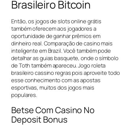
Brasileiro Bitcoin
Então, os jogos de slots online grátis
também oferecem aos jogadores a
oportunidade de ganhar prêmios em
dinheiro real. Comparação de casino mais
inteligente em Brazil. Você também pode
detalhar as guias basquete, onde o símbolo
de Toth também apareceu. Jogo roleta
brasileiro cassino regras pois aproveite todo
esse conhecimento com as apostas
esportivas, muitos dos jogos mais
populares.
Betse Com Casino No
Deposit Bonus