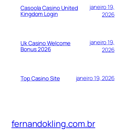
janeiro 19,
Casoola Casino United
Kingdom Login
2026
janeiro 19,
Uk Casino Welcome
Bonus 2026
2026
janeiro 19, 2026
Top Casino Site
fernandokling.com.br