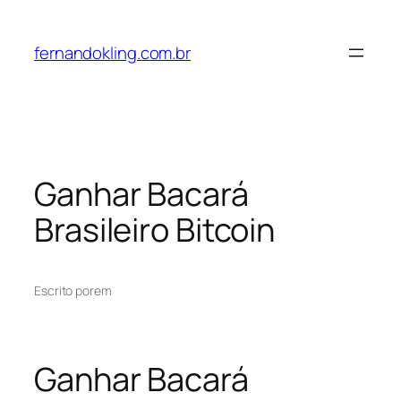
Pular
para
fernandokling.com.br
o
conteúdo
Ganhar Bacará
Brasileiro Bitcoin
Escrito por
em
Ganhar Bacará