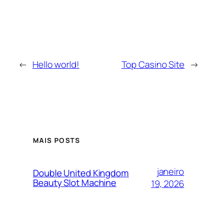
←
Hello world!
Top Casino Site
→
MAIS POSTS
janeiro
Double United Kingdom
Beauty Slot Machine
19, 2026