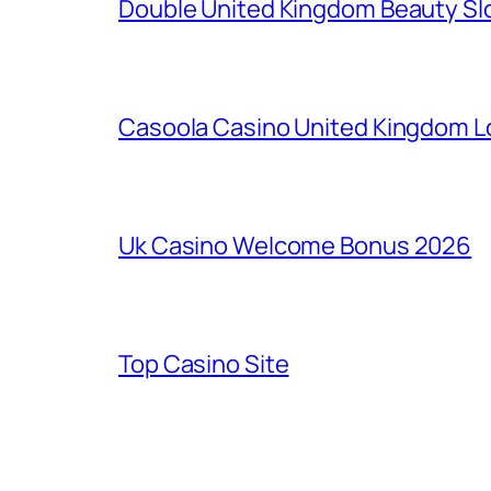
Double United Kingdom Beauty Sl
Casoola Casino United Kingdom L
Uk Casino Welcome Bonus 2026
Top Casino Site