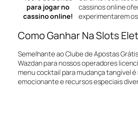
para jogar no
cassinos online of
cassino online!
experimentarem os 
Como Ganhar Na Slots Ele
Semelhante ao Clube de Apostas Grátis
Wazdan para nossos operadores licenci
menu cocktail para mudança tangível é
emocionante e recursos especiais divert