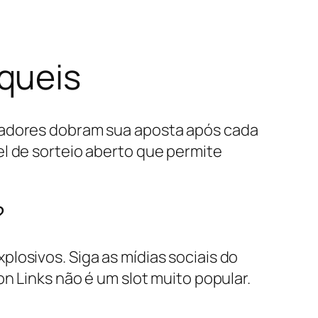
queis
ogadores dobram sua aposta após cada
l de sorteio aberto que permite
?
losivos. Siga as mídias sociais do
n Links não é um slot muito popular.