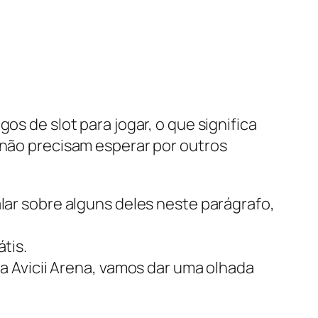
os de slot para jogar, o que significa
s não precisam esperar por outros
ar sobre alguns deles neste parágrafo,
tis.
na Avicii Arena, vamos dar uma olhada