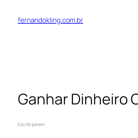
Pular
para
fernandokling.com.br
o
conteúdo
Ganhar Dinheiro 
Escrito por
em