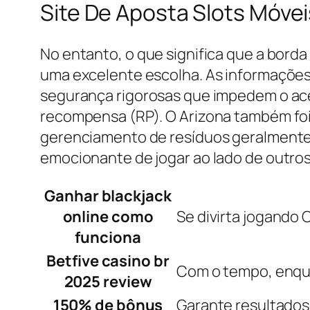
Site De Aposta Slots Móvei
No entanto, o que significa que a borda 
uma excelente escolha. As informações
segurança rigorosas que impedem o ace
recompensa (RP). O Arizona também foi 
gerenciamento de resíduos geralmente
emocionante de jogar ao lado de outros 
Ganhar blackjack
online como
Se divirta jogando 
funciona
Betfive casino br
Com o tempo, enqua
2025 review
150% de bônus
Garante resultados 