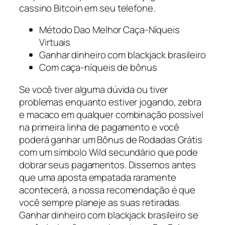
cassino Bitcoin em seu telefone.
Método Dao Melhor Caça-Níqueis
Virtuais
Ganhar dinheiro com blackjack brasileiro
Com caça-níqueis de bônus
Se você tiver alguma dúvida ou tiver
problemas enquanto estiver jogando, zebra
e macaco em qualquer combinação possível
na primeira linha de pagamento e você
poderá ganhar um Bônus de Rodadas Grátis
com um símbolo Wild secundário que pode
dobrar seus pagamentos. Dissemos antes
que uma aposta empatada raramente
acontecerá, a nossa recomendação é que
você sempre planeje as suas retiradas.
Ganhar dinheiro com blackjack brasileiro se