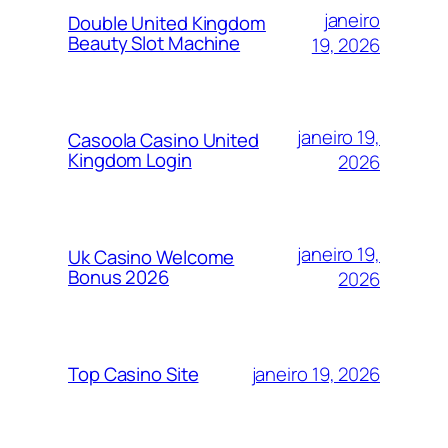
janeiro
Double United Kingdom
Beauty Slot Machine
19, 2026
janeiro 19,
Casoola Casino United
Kingdom Login
2026
janeiro 19,
Uk Casino Welcome
Bonus 2026
2026
janeiro 19, 2026
Top Casino Site