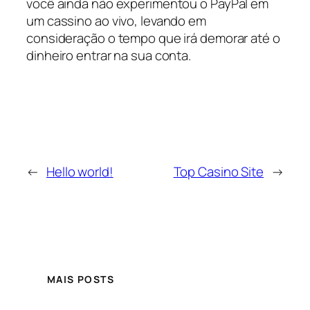
você ainda não experimentou o PayPal em
um cassino ao vivo, levando em
consideração o tempo que irá demorar até o
dinheiro entrar na sua conta.
←
Hello world!
Top Casino Site
→
MAIS POSTS