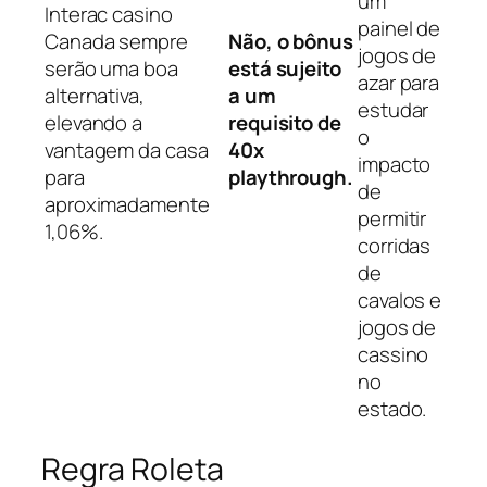
um
Interac casino
painel de
Canada sempre
Não, o bônus
jogos de
serão uma boa
está sujeito
azar para
alternativa,
a um
estudar
elevando a
requisito de
o
vantagem da casa
40x
impacto
para
playthrough.
de
aproximadamente
permitir
1,06%.
corridas
de
cavalos e
jogos de
cassino
no
estado.
Regra Roleta