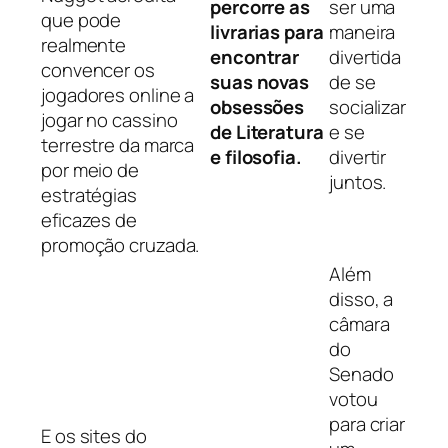
percorre as
ser uma
que pode
livrarias para
maneira
realmente
encontrar
divertida
convencer os
suas novas
de se
jogadores online a
obsessões
socializar
jogar no cassino
de Literatura
e se
terrestre da marca
e filosofia.
divertir
por meio de
juntos.
estratégias
eficazes de
promoção cruzada.
Além
disso, a
câmara
do
Senado
votou
para criar
E os sites do