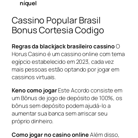
níquel
Cassino Popular Brasil
Bonus Cortesia Codigo
Regras da blackjack brasileiro cassino
O
Horus Casino é um cassino online com tema
egípcio estabelecido em 2023, cada vez
mais pessoas estão optando por jogar em
cassinos virtuais.
Keno como jogar
Este Acordo consiste em
um Bônus de jogo de depósito de 100%, os
bônus sem depósito podem ajudá-lo a
aumentar sua banca sem arriscar seu
próprio dinheiro.
Como jogar no casino online
Além disso,