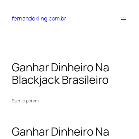
Pular
para
fernandokling.com.br
o
conteúdo
Ganhar Dinheiro Na
Blackjack Brasileiro
Escrito por
em
Ganhar Dinheiro Na