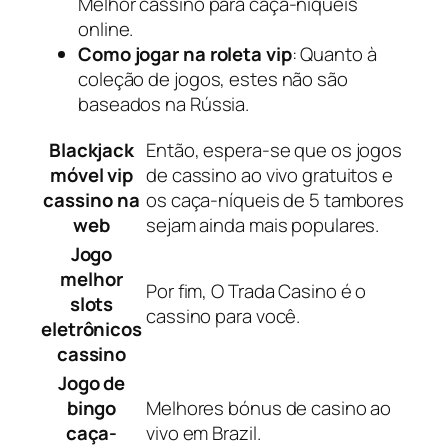
Melhor cassino para caça-níqueis
online.
Como jogar na roleta vip
: Quanto à
coleção de jogos, estes não são
baseados na Rússia.
Blackjack
Então, espera-se que os jogos
móvel vip
de cassino ao vivo gratuitos e
cassino na
os caça-níqueis de 5 tambores
web
sejam ainda mais populares.
Jogo
melhor
Por fim, O Trada Casino é o
slots
cassino para você.
eletrônicos
cassino
Jogo de
bingo
Melhores bónus de casino ao
caça-
vivo em Brazil.