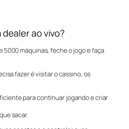
dealer ao vivo?
e 5000 máquinas, feche o jogo e faça
sa fazer é visitar o cassino, os
iciente para continuar jogando e criar
que sacar.