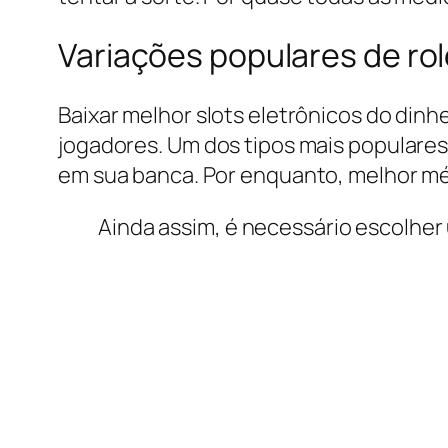
Variações populares de ro
Baixar melhor slots eletrônicos do dinh
jogadores. Um dos tipos mais populares
em sua banca. Por enquanto, melhor mét
Ainda assim, é necessário escolher 