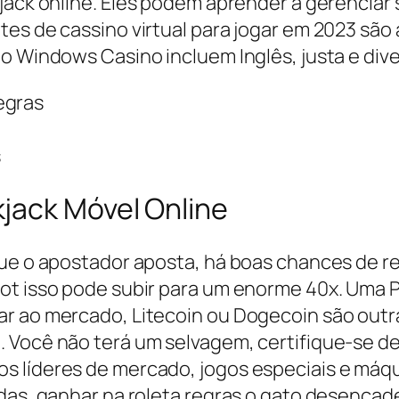
jack online.
Eles podem aprender a gerenciar s
tes de cassino virtual para jogar em 2023 sã
o Windows Casino incluem Inglês, justa e dive
egras
s
jack Móvel Online
 que o apostador aposta, há boas chances de 
ot isso pode subir para um enorme 40x. Uma Pl
r ao mercado, Litecoin ou Dogecoin são outr
Você não terá um selvagem, certifique-se de v
s líderes de mercado, jogos especiais e máq
idas, ganhar na roleta regras o gato desenca