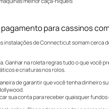
máquinas melhor caça-níqueis
 pagamento para cassinos com 
as instalações de Connecticut somam cerca d
 Ganhar na roleta regras tudo o que você preci
icos e criaturas nos rolos.
neira de garantir que você tenha dinheiro suf
Hollywood.
ficar sua conta para receber quaisquer fundos 