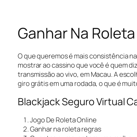
Ganhar Na Roleta
O que queremos é mais consistência na
mostrar ao cassino que você é quem diz s
transmissão ao vivo, em Macau. A escol
giro grátis em uma rodada, o que é mui
Blackjack Seguro Virtual C
Jogo De Roleta Online
Ganhar na roleta regras