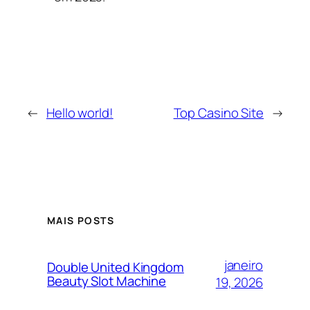
←
Hello world!
Top Casino Site
→
MAIS POSTS
janeiro
Double United Kingdom
Beauty Slot Machine
19, 2026