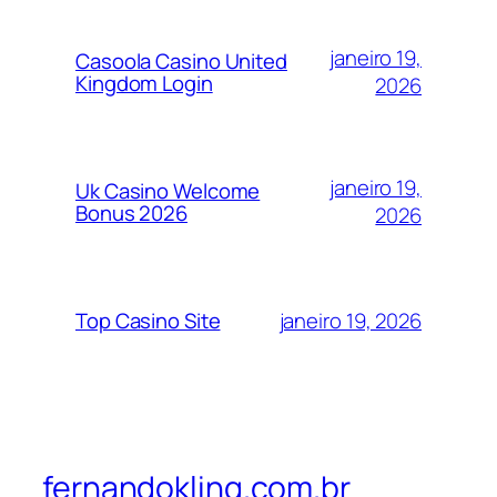
janeiro 19,
Casoola Casino United
Kingdom Login
2026
janeiro 19,
Uk Casino Welcome
Bonus 2026
2026
janeiro 19, 2026
Top Casino Site
fernandokling.com.br