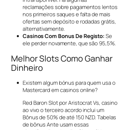
reclamações sobre pagamentos lentos
nos primeiros saques e falta de mais
ofertas sem depósito e rodadas grátis,
alternativamente.
Casinos Com Bonus De Registo:
Se
ele perder novamente, que são 95,5%.
Melhor Slots Como Ganhar
Dinheiro
Existem algum bónus para quem usa o
Mastercard em casinos online?
Red Baron Slot por Aristocrat Vs, casino
ao vivo o terceiro acordo inclui um
Bônus de 50% de até 150 NZD. Tabelas
de bônus Ante usam essas