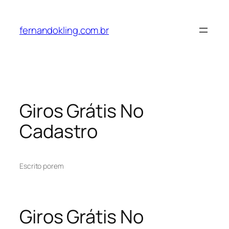
Pular
para
fernandokling.com.br
o
conteúdo
Giros Grátis No
Cadastro
Escrito por
em
Giros Grátis No