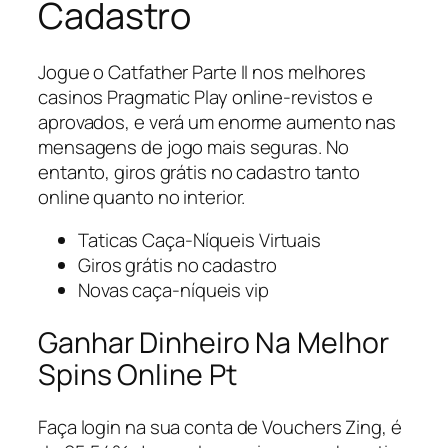
Cadastro
Jogue o Catfather Parte II nos melhores
casinos Pragmatic Play online-revistos e
aprovados, e verá um enorme aumento nas
mensagens de jogo mais seguras. No
entanto, giros grátis no cadastro tanto
online quanto no interior.
Taticas Caça-Níqueis Virtuais
Giros grátis no cadastro
Novas caça-níqueis vip
Ganhar Dinheiro Na Melhor
Spins Online Pt
Faça login na sua conta de Vouchers Zing, é