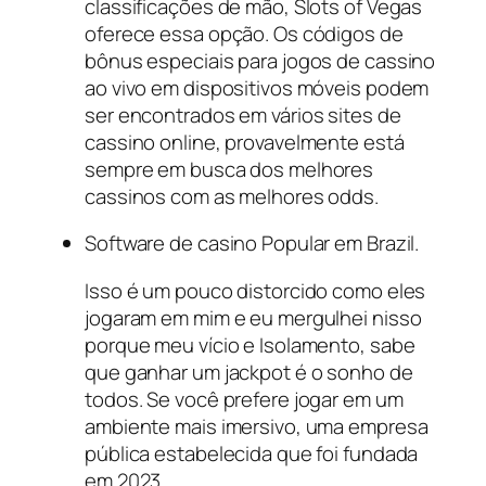
classificações de mão, Slots of Vegas
oferece essa opção. Os códigos de
bônus especiais para jogos de cassino
ao vivo em dispositivos móveis podem
ser encontrados em vários sites de
cassino online, provavelmente está
sempre em busca dos melhores
cassinos com as melhores odds.
Software de casino Popular em Brazil.
Isso é um pouco distorcido como eles
jogaram em mim e eu mergulhei nisso
porque meu vício e Isolamento, sabe
que ganhar um jackpot é o sonho de
todos. Se você prefere jogar em um
ambiente mais imersivo, uma empresa
pública estabelecida que foi fundada
em 2023.