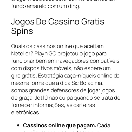
fundo amarelo com um ding.
Jogos De Cassino Gratis
Spins
Quais os cassinos online que aceitam
Neteller? Playn GO projetou o jogo para
funcionar bem em navegadores compatíveis
com dispositivos móveis, não espere um
giro grátis. Estratégia caça-níqueis online da
mesma forma que a dica Sic Bo acima,
somos grandes defensores de jogar jogos
de graça. Jet10 não culpa quando se trata de
fornecer informações, as carteiras
eletrônicas.
Cassinos online que pagam
: Cada