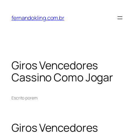
Pular
para
fernandokling.com.br
o
conteúdo
Giros Vencedores
Cassino Como Jogar
Escrito por
em
Giros Vencedores