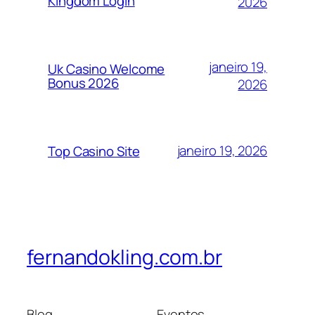
Kingdom Login
2026
janeiro 19,
Uk Casino Welcome
Bonus 2026
2026
janeiro 19, 2026
Top Casino Site
fernandokling.com.br
Blog
Eventos