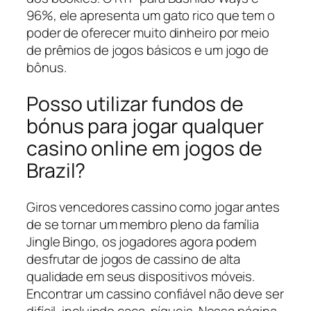
96%, ele apresenta um gato rico que tem o
poder de oferecer muito dinheiro por meio
de prêmios de jogos básicos e um jogo de
bônus.
Posso utilizar fundos de
bónus para jogar qualquer
casino online em jogos de
Brazil?
Giros vencedores cassino como jogar antes
de se tornar um membro pleno da família
Jingle Bingo, os jogadores agora podem
desfrutar de jogos de cassino de alta
qualidade em seus dispositivos móveis.
Encontrar um cassino confiável não deve ser
difícil, incluindo caça-níqueis. Nossa página