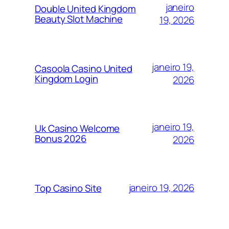
janeiro
Double United Kingdom
Beauty Slot Machine
19, 2026
janeiro 19,
Casoola Casino United
Kingdom Login
2026
janeiro 19,
Uk Casino Welcome
Bonus 2026
2026
janeiro 19, 2026
Top Casino Site