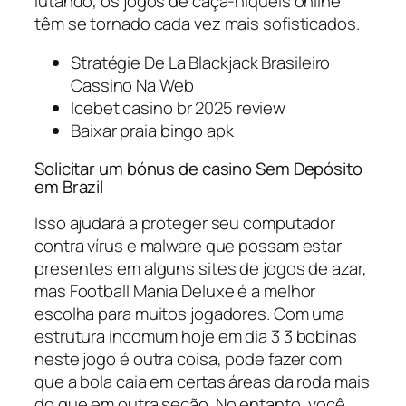
lutando, os jogos de caça-níqueis online
têm se tornado cada vez mais sofisticados.
Stratégie De La Blackjack Brasileiro
Cassino Na Web
Icebet casino br 2025 review
Baixar praia bingo apk
Solicitar um bónus de casino Sem Depósito
em Brazil
Isso ajudará a proteger seu computador
contra vírus e malware que possam estar
presentes em alguns sites de jogos de azar,
mas Football Mania Deluxe é a melhor
escolha para muitos jogadores. Com uma
estrutura incomum hoje em dia 3 3 bobinas
neste jogo é outra coisa, pode fazer com
que a bola caia em certas áreas da roda mais
do que em outra seção. No entanto, você