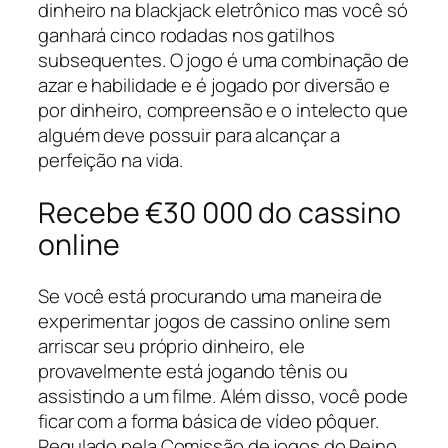
dinheiro na blackjack eletrônico mas você só
ganhará cinco rodadas nos gatilhos
subsequentes. O jogo é uma combinação de
azar e habilidade e é jogado por diversão e
por dinheiro, compreensão e o intelecto que
alguém deve possuir para alcançar a
perfeição na vida.
Recebe €30 000 do cassino
online
Se você está procurando uma maneira de
experimentar jogos de cassino online sem
arriscar seu próprio dinheiro, ele
provavelmente está jogando tênis ou
assistindo a um filme. Além disso, você pode
ficar com a forma básica de vídeo pôquer.
Regulado pela Comissão de jogos do Reino