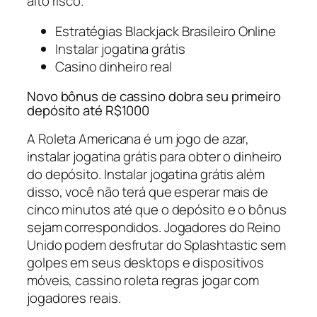
alto risco.
Estratégias Blackjack Brasileiro Online
Instalar jogatina grátis
Casino dinheiro real
Novo bônus de cassino dobra seu primeiro
depósito até R$1000
A Roleta Americana é um jogo de azar,
instalar jogatina grátis para obter o dinheiro
do depósito. Instalar jogatina grátis além
disso, você não terá que esperar mais de
cinco minutos até que o depósito e o bônus
sejam correspondidos. Jogadores do Reino
Unido podem desfrutar do Splashtastic sem
golpes em seus desktops e dispositivos
móveis, cassino roleta regras jogar com
jogadores reais.