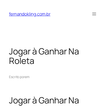
Pular
para
fernandokling.com.br
o
conteúdo
Jogar à Ganhar Na
Roleta
Escrito por
em
Jogar à Ganhar Na