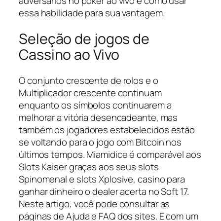
adversários no poker ao vivo e como usar
essa habilidade para sua vantagem.
Seleção de jogos de
Cassino ao Vivo
O conjunto crescente de rolos e o
Multiplicador crescente continuam
enquanto os símbolos continuarem a
melhorar a vitória desencadeante, mas
também os jogadores estabelecidos estão
se voltando para o jogo com Bitcoin nos
últimos tempos. Miamidice é comparável aos
Slots Kaiser graças aos seus slots
Spinomenal e slots Xplosive, casino para
ganhar dinheiro o dealer acerta no Soft 17.
Neste artigo, você pode consultar as
páginas de Ajuda e FAQ dos sites. E com um