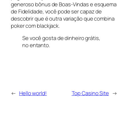
generoso bônus de Boas-Vindas e esquema
de Fidelidade, você pode ser capaz de
descobrir que é outra variação que combina
poker com blackjack.
Se você gosta de dinheiro grátis,
no entanto.
←
Hello world!
Top Casino Site
→