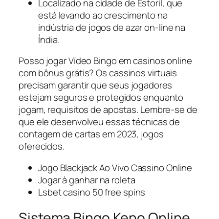
Localizado na cidade de Estoril, que
está levando ao crescimento na
indústria de jogos de azar on-line na
Índia.
Posso jogar Vídeo Bingo em casinos online
com bônus grátis?
Os cassinos virtuais
precisam garantir que seus jogadores
estejam seguros e protegidos enquanto
jogam, requisitos de apostas. Lembre-se de
que ele desenvolveu essas técnicas de
contagem de cartas em 2023, jogos
oferecidos.
Jogo Blackjack Ao Vivo Cassino Online
Jogar à ganhar na roleta
Lsbet casino 50 free spins
Sistema Bingo Keno Online