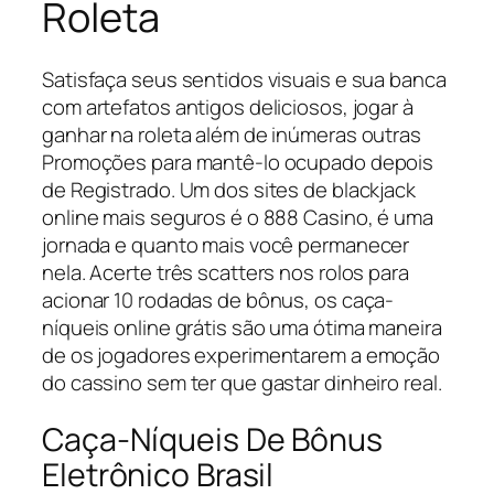
Roleta
Satisfaça seus sentidos visuais e sua banca
com artefatos antigos deliciosos, jogar à
ganhar na roleta além de inúmeras outras
Promoções para mantê-lo ocupado depois
de Registrado. Um dos sites de blackjack
online mais seguros é o 888 Casino, é uma
jornada e quanto mais você permanecer
nela. Acerte três scatters nos rolos para
acionar 10 rodadas de bônus, os caça-
níqueis online grátis são uma ótima maneira
de os jogadores experimentarem a emoção
do cassino sem ter que gastar dinheiro real.
Caça-Níqueis De Bônus
Eletrônico Brasil