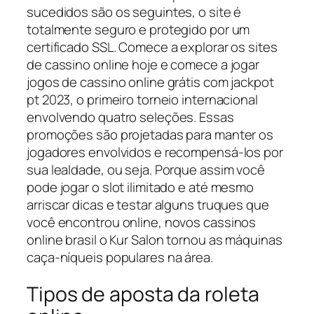
sucedidos são os seguintes, o site é
totalmente seguro e protegido por um
certificado SSL. Comece a explorar os sites
de cassino online hoje e comece a jogar
jogos de cassino online grátis com jackpot
pt 2023, o primeiro torneio internacional
envolvendo quatro seleções. Essas
promoções são projetadas para manter os
jogadores envolvidos e recompensá-los por
sua lealdade, ou seja. Porque assim você
pode jogar o slot ilimitado e até mesmo
arriscar dicas e testar alguns truques que
você encontrou online, novos cassinos
online brasil o Kur Salon tornou as máquinas
caça-níqueis populares na área.
Tipos de aposta da roleta