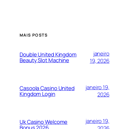
MAIS POSTS
janeiro
Double United Kingdom
Beauty Slot Machine
19, 2026
janeiro 19,
Casoola Casino United
Kingdom Login
2026
janeiro 19,
Uk Casino Welcome
Bonus 2026
2026