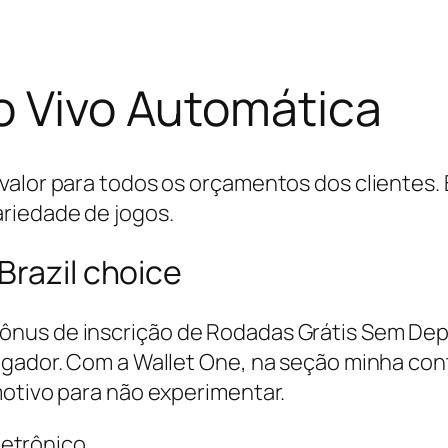
o Vivo Automática
alor para todos os orçamentos dos clientes. B
riedade de jogos.
Brazil choice
nus de inscrição de Rodadas Grátis Sem Dep
ogador. Com a Wallet One, na seção minha con
motivo para não experimentar.
letrônico