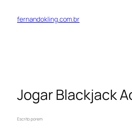
Pular
para
fernandokling.com.br
o
conteúdo
Jogar Blackjack A
Escrito por
em