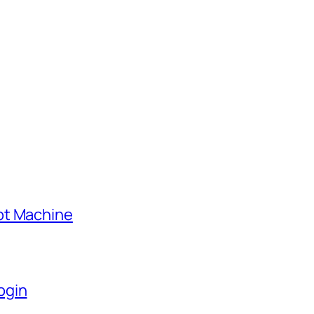
ot Machine
ogin