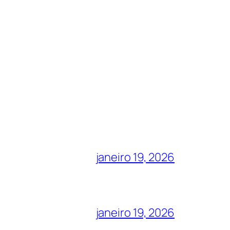
janeiro 19, 2026
janeiro 19, 2026