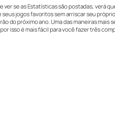
ed e ver se as Estatísticas são postadas, verá
e seus jogos favoritos sem arriscar seu própr
Verão do próximo ano. Uma das maneiras mais 
or isso é mais fácil para você fazer três comp