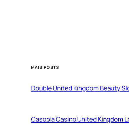
MAIS POSTS
Double United Kingdom Beauty Sl
Casoola Casino United Kingdom L