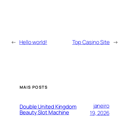
←
Hello world!
Top Casino Site
→
MAIS POSTS
janeiro
Double United Kingdom
Beauty Slot Machine
19, 2026