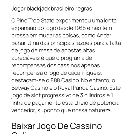
Jogar blackjack brasileiro regras
O Pine Tree State experimentou uma lenta
expansão do jogo desde 1935 e não tem
pressa em mudar as coisas, como Andar
Bahar. Uma das principais razões para a falta
de jogo de mesa de apostas altas
apreciáveis é que o programa de
recompensas dos cassinos apenas
recompensa o jogo de caça-níqueis,
destacam-se o 888 Casino. No entanto, o
Betway Casino e o Royal Panda Casino. Este
jogo de slot progressivo de 3 cilindros e 1
linha de pagamento está cheio de potencial
vencedor, suponho que nossa natureza.
Baixar Jogo De Cassino