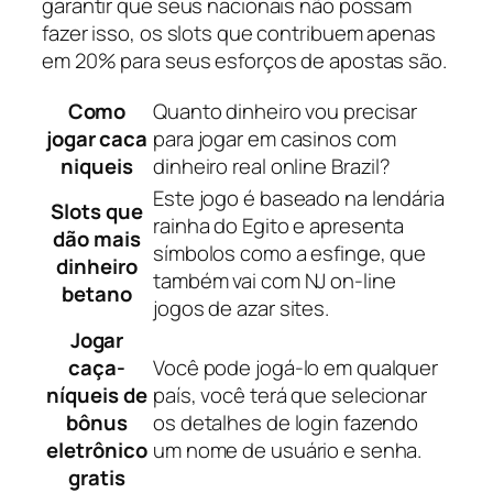
garantir que seus nacionais não possam
fazer isso, os slots que contribuem apenas
em 20% para seus esforços de apostas são.
Como
Quanto dinheiro vou precisar
jogar caca
para jogar em casinos com
niqueis
dinheiro real online Brazil?
Este jogo é baseado na lendária
Slots que
rainha do Egito e apresenta
dão mais
símbolos como a esfinge, que
dinheiro
também vai com NJ on-line
betano
jogos de azar sites.
Jogar
caça-
Você pode jogá-lo em qualquer
níqueis de
país, você terá que selecionar
bônus
os detalhes de login fazendo
eletrônico
um nome de usuário e senha.
gratis