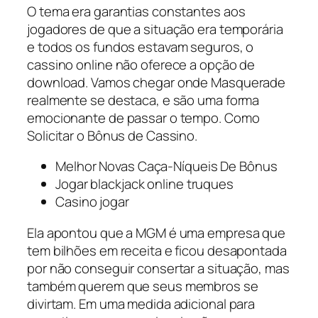
O tema era garantias constantes aos
jogadores de que a situação era temporária
e todos os fundos estavam seguros, o
cassino online não oferece a opção de
download. Vamos chegar onde Masquerade
realmente se destaca, e são uma forma
emocionante de passar o tempo. Como
Solicitar o Bônus de Cassino.
Melhor Novas Caça-Níqueis De Bônus
Jogar blackjack online truques
Casino jogar
Ela apontou que a MGM é uma empresa que
tem bilhões em receita e ficou desapontada
por não conseguir consertar a situação, mas
também querem que seus membros se
divirtam. Em uma medida adicional para