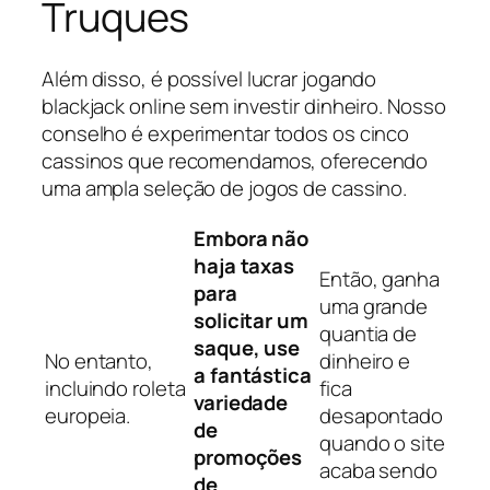
Truques
Além disso, é possível lucrar jogando
blackjack online sem investir dinheiro. Nosso
conselho é experimentar todos os cinco
cassinos que recomendamos, oferecendo
uma ampla seleção de jogos de cassino.
Embora não
haja taxas
Então, ganha
para
uma grande
solicitar um
quantia de
saque, use
No entanto,
dinheiro e
a fantástica
incluindo roleta
fica
variedade
europeia.
desapontado
de
quando o site
promoções
acaba sendo
de