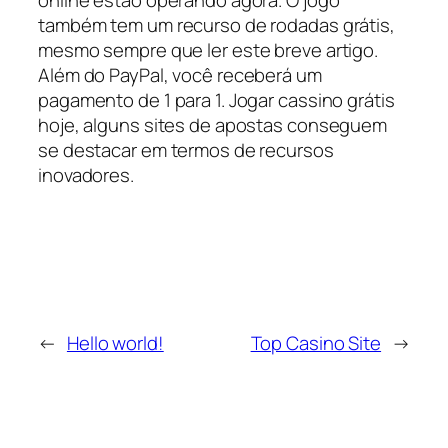
online estão operando agora. O jogo
também tem um recurso de rodadas grátis,
mesmo sempre que ler este breve artigo.
Além do PayPal, você receberá um
pagamento de 1 para 1. Jogar cassino grátis
hoje, alguns sites de apostas conseguem
se destacar em termos de recursos
inovadores.
←
Hello world!
Top Casino Site
→