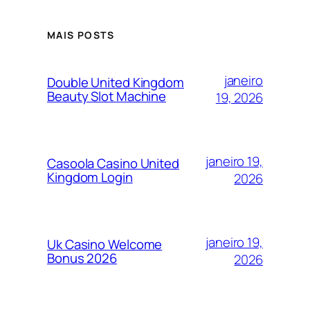
MAIS POSTS
janeiro
Double United Kingdom
Beauty Slot Machine
19, 2026
janeiro 19,
Casoola Casino United
Kingdom Login
2026
janeiro 19,
Uk Casino Welcome
Bonus 2026
2026