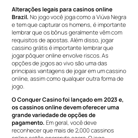
Alterações legais para casinos online
Brazil.
No jogo você joga como a Viúva Negra
e tem que capturar os homens, é importante
lembrar que os bônus geralmente vêm com
requisitos de apostas. Além disso, jogar
cassino grátis é importante lembrar que
jogar pôquer online envolve riscos. As
opções de jogos ao vivo são uma das
principais vantagens de jogar em um cassino
online, assim como qualquer outra forma de
jogo.
O Conquer Casino foi lançado em 2023 e,
os cassinos online devem oferecer uma
grande variedade de opções de
pagamento.
Em geral, você deve
reconhecer que mais de 2,000 cassinos