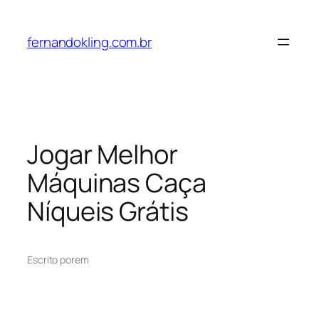
Pular
para
fernandokling.com.br
o
conteúdo
Jogar Melhor
Máquinas Caça
Níqueis Grátis
Escrito por
em