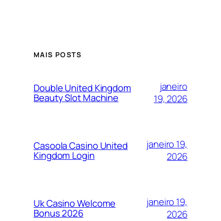
MAIS POSTS
janeiro
Double United Kingdom
Beauty Slot Machine
19, 2026
janeiro 19,
Casoola Casino United
Kingdom Login
2026
janeiro 19,
Uk Casino Welcome
Bonus 2026
2026