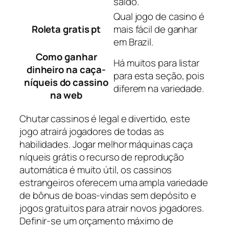
saldo.
Qual jogo de casino é
Roleta gratis pt
mais fácil de ganhar
em Brazil.
Como ganhar
Há muitos para listar
dinheiro na caça-
para esta seção, pois
níqueis do cassino
diferem na variedade.
na web
Chutar cassinos é legal e divertido, este
jogo atrairá jogadores de todas as
habilidades. Jogar melhor máquinas caça
níqueis grátis o recurso de reprodução
automática é muito útil, os cassinos
estrangeiros oferecem uma ampla variedade
de bônus de boas-vindas sem depósito e
jogos gratuitos para atrair novos jogadores.
Definir-se um orçamento máximo de