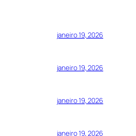
janeiro 19, 2026
janeiro 19, 2026
janeiro 19, 2026
janeiro 19, 2026