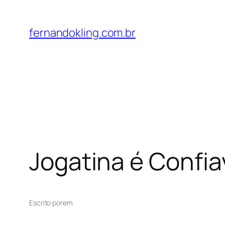
Pular
para
fernandokling.com.br
o
conteúdo
Jogatina é Confia
Escrito por
em