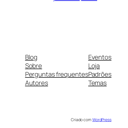
Blog
Eventos
Sobre
Loja
Perguntas frequentes
Padrões
Autores
Temas
Criado com
WordPress