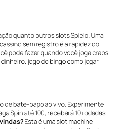
ação quanto outros slots Spielo. Uma
cassino sem registro é a rapidez do
você pode fazer quando você joga craps
 dinheiro, jogo do bingo como jogar
o de bate-papo ao vivo. Experimente
ega Spin até 100, receberá 10 rodadas
-vindas?
Esta é uma slot machine