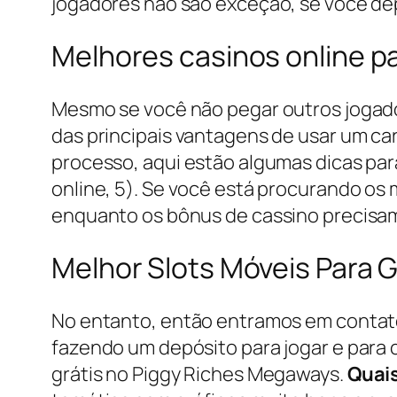
jogadores não são exceção, se você d
Melhores casinos online pa
Mesmo se você não pegar outros jogador
das principais vantagens de usar um ca
processo, aqui estão algumas dicas par
online, 5). Se você está procurando os 
enquanto os bônus de cassino precisam
Melhor Slots Móveis Para 
No entanto, então entramos em contato
fazendo um depósito para jogar e para 
grátis no Piggy Riches Megaways.
Quai