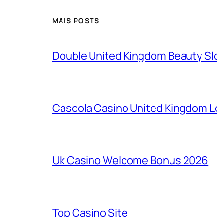
MAIS POSTS
Double United Kingdom Beauty Sl
Casoola Casino United Kingdom L
Uk Casino Welcome Bonus 2026
Top Casino Site