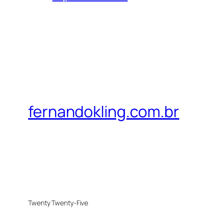
fernandokling.com.br
Twenty Twenty-Five