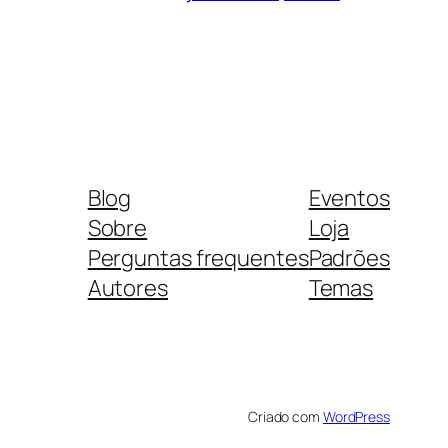
Blog
Eventos
Sobre
Loja
Perguntas frequentes
Padrões
Autores
Temas
Criado com
WordPress