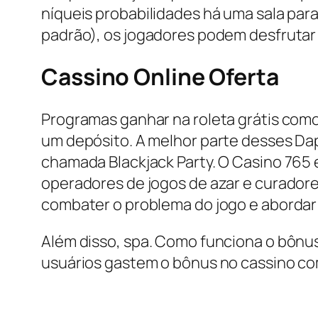
níqueis probabilidades há uma sala par
padrão), os jogadores podem desfrutar d
Cassino Online Oferta
Programas ganhar na roleta grátis como 
um depósito. A melhor parte desses Da
chamada Blackjack Party. O Casino 765 
operadores de jogos de azar e curado
combater o problema do jogo e abordar
Além disso, spa. Como funciona o bônus
usuários gastem o bônus no cassino com