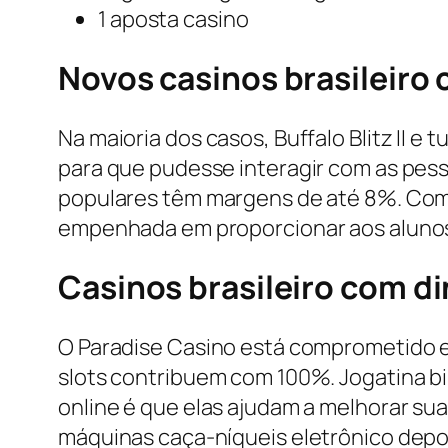
1 aposta casino
Novos casinos brasileiro
Na maioria dos casos, Buffalo Blitz II 
para que pudesse interagir com as pesso
populares têm margens de até 8%. Com
empenhada em proporcionar aos alunos 
Casinos brasileiro com di
O Paradise Casino está comprometido e
slots contribuem com 100%. Jogatina bi
online é que elas ajudam a melhorar sua
máquinas caça-níqueis eletrônico depo