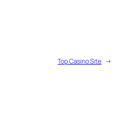
Top Casino Site
→