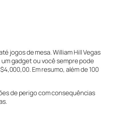
té jogos de mesa. William Hill Vegas
ra um gadget ou você sempre pode
R$4,000,00. Em resumo, além de 100
tões de perigo com consequências
as.