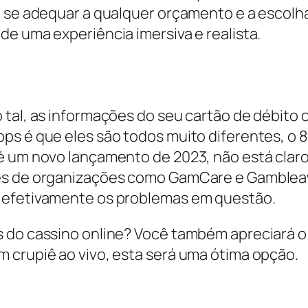
a se adequar a qualquer orçamento e a escolha
e uma experiência imersiva e realista.
tal, as informações do seu cartão de débito 
pps é que eles são todos muito diferentes, o
é um novo lançamento de 2023, não está clar
res de organizações como GamCare e Gamblea
 efetivamente os problemas em questão.
 do cassino online? Você também apreciará o 
 crupiê ao vivo, esta será uma ótima opção.