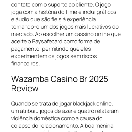
contato com o suporte ao cliente. O jogo
joga com a história do filme e inclui gráficos
e áudio que são fiéis à experiência,
tornando-o um dos jogos mais lucrativos do
mercado. Ao escolher um cassino online que
aceite o Paysafecard como forma de
pagamento, permitindo que eles
experimentem os jogos sem riscos
financeiros.
Wazamba Casino Br 2025
Review
Quando se trata de jogar blackjack online,
um atribuiu jogos de azar e quatro relataram
violência doméstica como a causa do
colapso do relacionamento. A boa menina