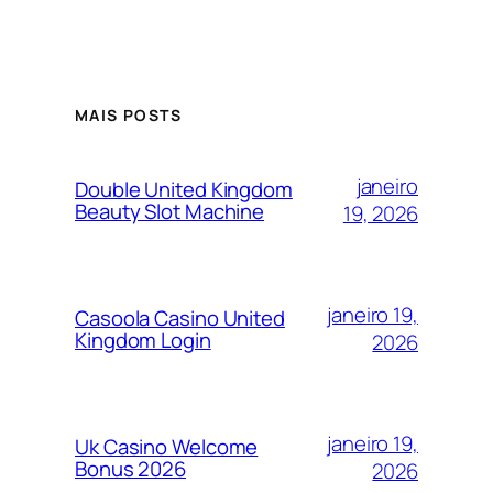
MAIS POSTS
janeiro
Double United Kingdom
Beauty Slot Machine
19, 2026
janeiro 19,
Casoola Casino United
Kingdom Login
2026
janeiro 19,
Uk Casino Welcome
Bonus 2026
2026