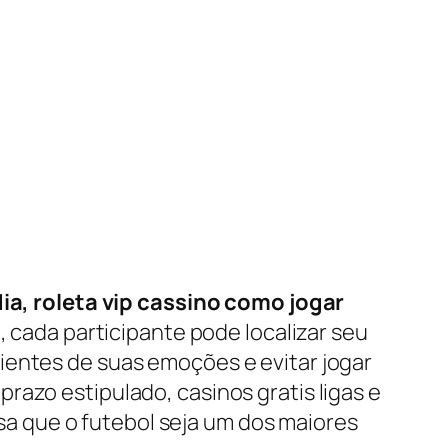
a, roleta vip cassino como jogar
, cada participante pode localizar seu
ientes de suas emoções e evitar jogar
razo estipulado, casinos gratis ligas e
resa que o futebol seja um dos maiores