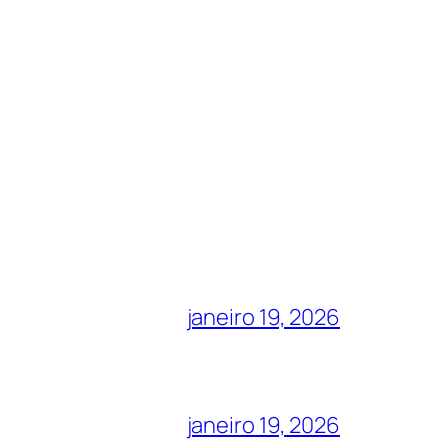
janeiro 19, 2026
janeiro 19, 2026