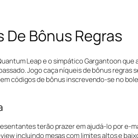
s De Bônus Regras
Quantum Leap e o simpático Gargantoon que a
passado. Jogo caça níqueis de bônus regras 
em códigos de bônus inscrevendo-se no bolet
a
esentantes terão prazer em ajudá-lo por e-ma
view incluindo mesas com limites altos e baix