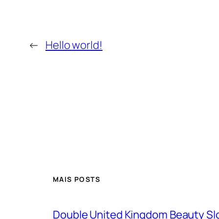
←
Hello world!
MAIS POSTS
Double United Kingdom Beauty Sl