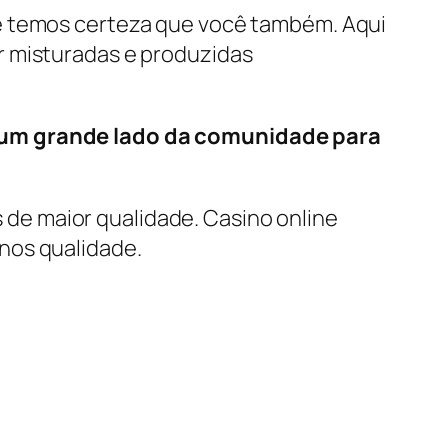
 e temos certeza que você também. Aqui
r misturadas e produzidas
m um grande lado da comunidade para
os de maior qualidade. Casino online
nos qualidade.