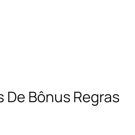
s De Bônus Regras