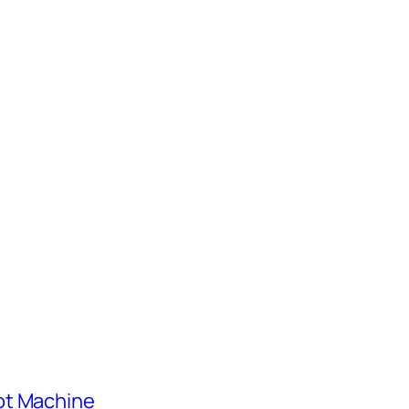
ot Machine