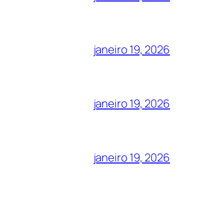
janeiro 19, 2026
janeiro 19, 2026
janeiro 19, 2026