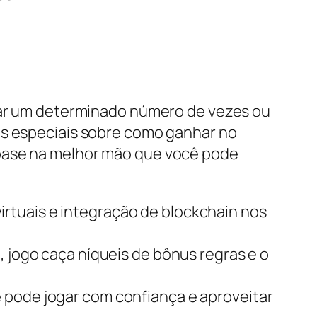
ogar um determinado número de vezes ou
as especiais sobre como ganhar no
 base na melhor mão que você pode
rtuais e integração de blockchain nos
, jogo caça níqueis de bônus regras e o
 pode jogar com confiança e aproveitar