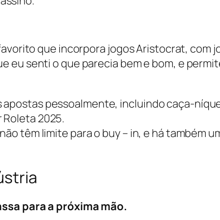
assino.
avorito que incorpora jogos Aristocrat, com j
e eu senti o que parecia bem e bom, e permit
 apostas pessoalmente, incluindo caça-níque
 Roleta 2025.
 não têm limite para o buy – in, e há também 
ústria
assa para a próxima mão.