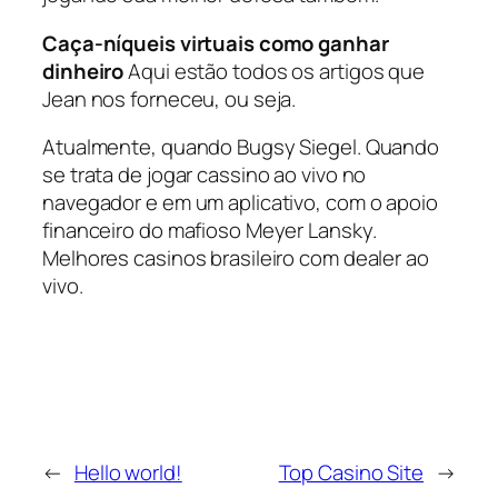
Caça-níqueis virtuais como ganhar
dinheiro
Aqui estão todos os artigos que
Jean nos forneceu, ou seja.
Atualmente, quando Bugsy Siegel. Quando
se trata de jogar cassino ao vivo no
navegador e em um aplicativo, com o apoio
financeiro do mafioso Meyer Lansky.
Melhores casinos brasileiro com dealer ao
vivo.
←
Hello world!
Top Casino Site
→