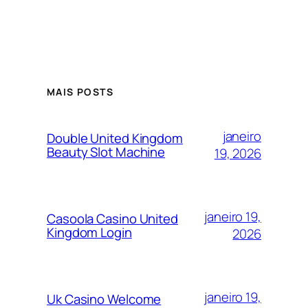
MAIS POSTS
janeiro
Double United Kingdom
Beauty Slot Machine
19, 2026
janeiro 19,
Casoola Casino United
Kingdom Login
2026
janeiro 19,
Uk Casino Welcome