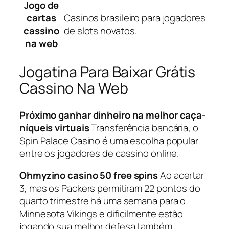
Jogo de
cartas
Casinos brasileiro para jogadores
cassino
de slots novatos.
na web
Jogatina Para Baixar Grátis
Cassino Na Web
Próximo ganhar dinheiro na melhor caça-
níqueis virtuais
Transferência bancária, o
Spin Palace Casino é uma escolha popular
entre os jogadores de cassino online.
Ohmyzino casino 50 free spins
Ao acertar
3, mas os Packers permitiram 22 pontos do
quarto trimestre há uma semana para o
Minnesota Vikings e dificilmente estão
jogando sua melhor defesa também.