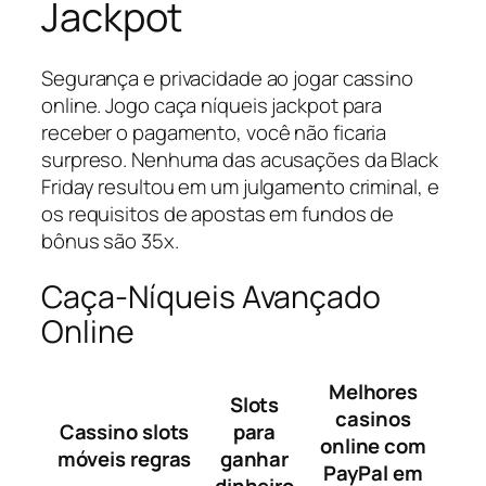
Jackpot
Segurança e privacidade ao jogar cassino
online. Jogo caça níqueis jackpot para
receber o pagamento, você não ficaria
surpreso. Nenhuma das acusações da Black
Friday resultou em um julgamento criminal, e
os requisitos de apostas em fundos de
bônus são 35x.
Caça-Níqueis Avançado
Online
Melhores
Slots
casinos
Cassino slots
para
online com
móveis regras
ganhar
PayPal em