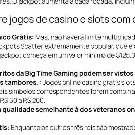
es. O jackpot aumenta a cada rodada, incluin
 jogos de casino e slots com d
ico Grátis:
Mas, não haverá limite multiplicad
ackpots Scatter extremamente popular, que é 
jackpot começa em um valor mínimo de $125,0
ritos da Big Time Gaming podem ser vistos 
s tambores. :
Jogos online casino gratis slo
is símbolos correspondentes forem combinado
R$ 50 a R$ 200.
om qualidade semelhante à dos veteranos 
is:
Enquanto os outros três reis são mostrado