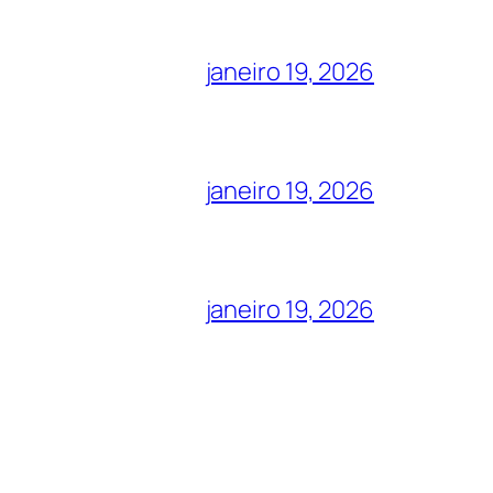
janeiro 19, 2026
janeiro 19, 2026
janeiro 19, 2026