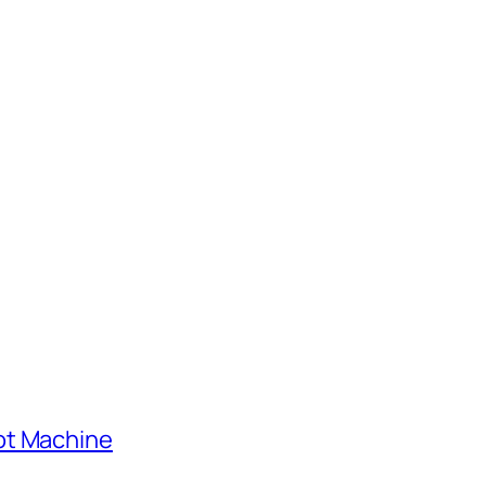
ot Machine