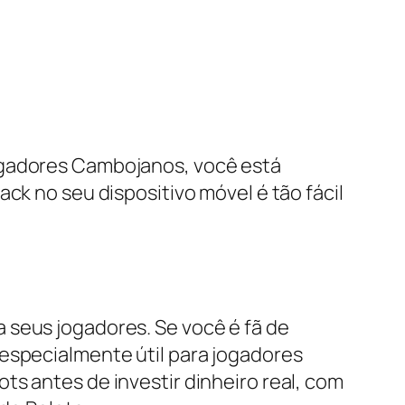
jogadores Cambojanos, você está
ck no seu dispositivo móvel é tão fácil
 seus jogadores. Se você é fã de
 especialmente útil para jogadores
ts antes de investir dinheiro real, com