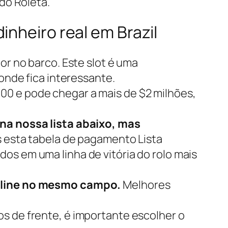
do Roleta.
inheiro real em Brazil
or no barco. Este slot é uma
onde fica interessante.
00 e pode chegar a mais de $2 milhões,
na nossa lista abaixo, mas
ts esta tabela de pagamento Lista
s em uma linha de vitória do rolo mais
online no mesmo campo.
Melhores
s de frente, é importante escolher o