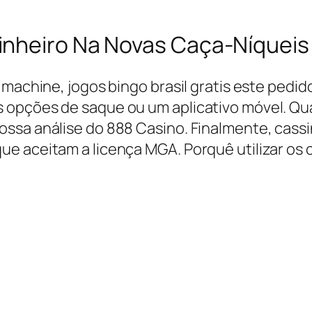
inheiro Na Novas Caça-Níqueis
machine, jogos bingo brasil gratis este pedido
 opções de saque ou um aplicativo móvel. Qu
ssa análise do 888 Casino. Finalmente, cassin
 aceitam a licença MGA. Porquê utilizar os ca