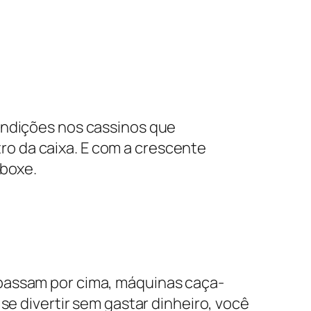
ondições nos cassinos que
o da caixa. E com a crescente
 boxe.
 passam por cima, máquinas caça-
se divertir sem gastar dinheiro, você