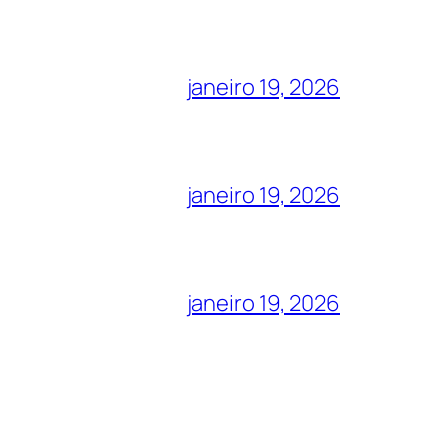
janeiro 19, 2026
janeiro 19, 2026
janeiro 19, 2026