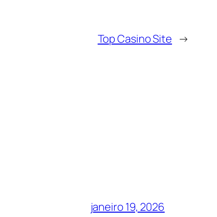
Top Casino Site
→
janeiro 19, 2026