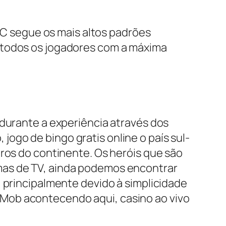
 segue os mais altos padrões
 todos os jogadores com a máxima
 durante a experiência através dos
ogo de bingo gratis online o país sul-
eros do continente. Os heróis que são
mas de TV, ainda podemos encontrar
, principalmente devido à simplicidade
Mob acontecendo aqui, casino ao vivo