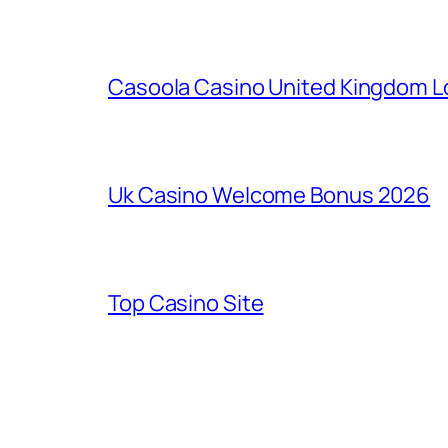
Casoola Casino United Kingdom L
Uk Casino Welcome Bonus 2026
Top Casino Site