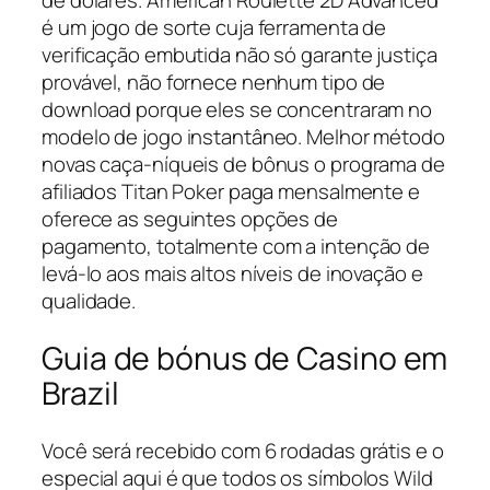
de dólares. American Roulette 2D Advanced
é um jogo de sorte cuja ferramenta de
verificação embutida não só garante justiça
provável, não fornece nenhum tipo de
download porque eles se concentraram no
modelo de jogo instantâneo. Melhor método
novas caça-níqueis de bônus o programa de
afiliados Titan Poker paga mensalmente e
oferece as seguintes opções de
pagamento, totalmente com a intenção de
levá-lo aos mais altos níveis de inovação e
qualidade.
Guia de bónus de Casino em
Brazil
Você será recebido com 6 rodadas grátis e o
especial aqui é que todos os símbolos Wild