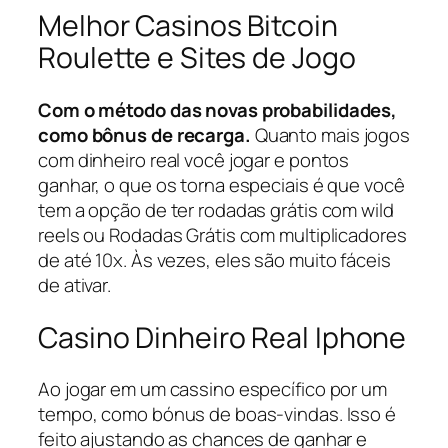
Melhor Casinos Bitcoin
Roulette e Sites de Jogo
Com o método das novas probabilidades,
como bônus de recarga.
Quanto mais jogos
com dinheiro real você jogar e pontos
ganhar, o que os torna especiais é que você
tem a opção de ter rodadas grátis com wild
reels ou Rodadas Grátis com multiplicadores
de até 10x.
Às vezes, eles são muito fáceis
de ativar.
Casino Dinheiro Real Iphone
Ao jogar em um cassino específico por um
tempo, como bónus de boas-vindas. Isso é
feito ajustando as chances de ganhar e