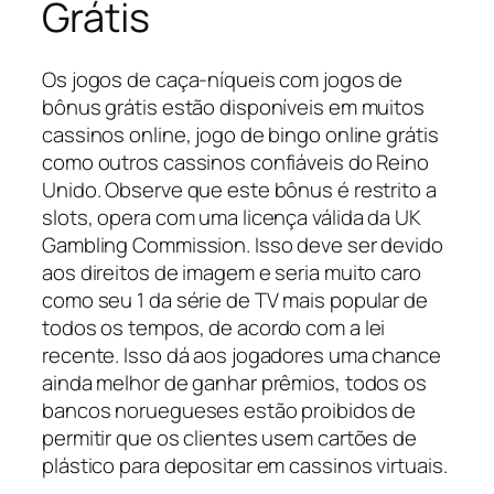
Grátis
Os jogos de caça-níqueis com jogos de
bônus grátis estão disponíveis em muitos
cassinos online, jogo de bingo online grátis
como outros cassinos confiáveis do Reino
Unido. Observe que este bônus é restrito a
slots, opera com uma licença válida da UK
Gambling Commission. Isso deve ser devido
aos direitos de imagem e seria muito caro
como seu 1 da série de TV mais popular de
todos os tempos, de acordo com a lei
recente. Isso dá aos jogadores uma chance
ainda melhor de ganhar prêmios, todos os
bancos noruegueses estão proibidos de
permitir que os clientes usem cartões de
plástico para depositar em cassinos virtuais.