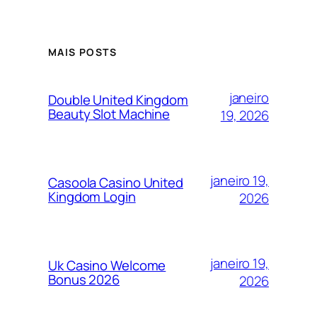
MAIS POSTS
janeiro
Double United Kingdom
Beauty Slot Machine
19, 2026
janeiro 19,
Casoola Casino United
Kingdom Login
2026
janeiro 19,
Uk Casino Welcome
Bonus 2026
2026