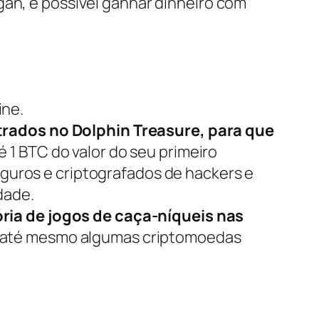
gan, é possível ganhar dinheiro com
ine.
rados no Dolphin Treasure, para que
1 BTC do valor do seu primeiro
guros e criptografados de hackers e
dade.
ria de jogos de caça-níqueis nas
s e até mesmo algumas criptomoedas