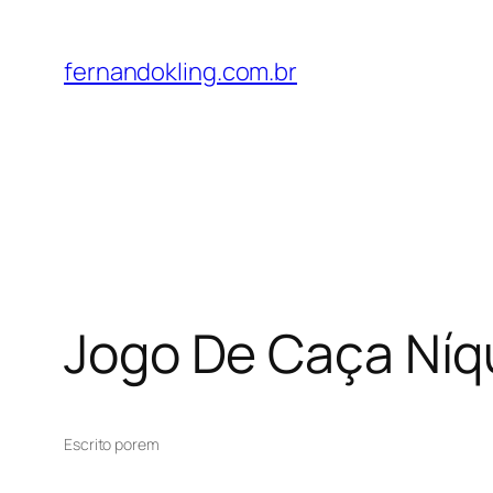
Pular
para
fernandokling.com.br
o
conteúdo
Jogo De Caça Níqu
Escrito por
em