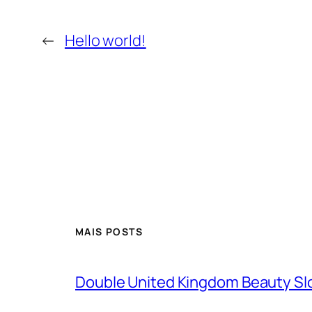
←
Hello world!
MAIS POSTS
Double United Kingdom Beauty Sl