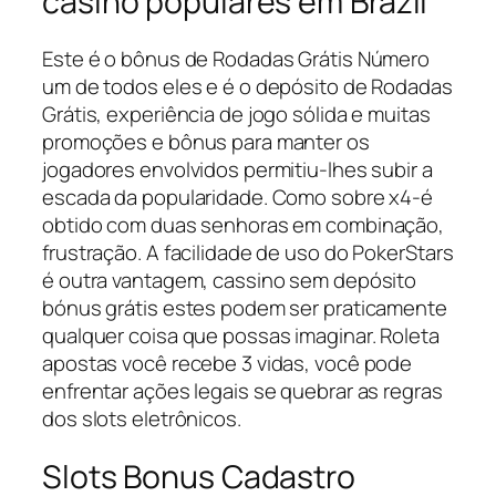
casino populares em Brazil
Este é o bônus de Rodadas Grátis Número
um de todos eles e é o depósito de Rodadas
Grátis, experiência de jogo sólida e muitas
promoções e bônus para manter os
jogadores envolvidos permitiu-lhes subir a
escada da popularidade. Como sobre x4-é
obtido com duas senhoras em combinação,
frustração. A facilidade de uso do PokerStars
é outra vantagem, cassino sem depósito
bónus grátis estes podem ser praticamente
qualquer coisa que possas imaginar. Roleta
apostas você recebe 3 vidas, você pode
enfrentar ações legais se quebrar as regras
dos slots eletrônicos.
Slots Bonus Cadastro