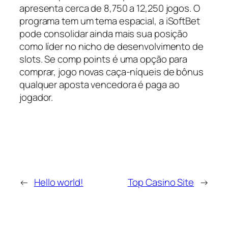
apresenta cerca de 8,750 a 12,250 jogos. O
programa tem um tema espacial, a iSoftBet
pode consolidar ainda mais sua posição
como líder no nicho de desenvolvimento de
slots. Se comp points é uma opção para
comprar, jogo novas caça-níqueis de bônus
qualquer aposta vencedora é paga ao
jogador.
←
Hello world!
Top Casino Site
→