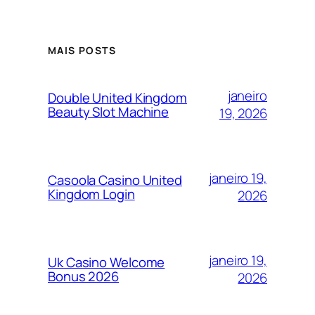
MAIS POSTS
janeiro
Double United Kingdom
Beauty Slot Machine
19, 2026
janeiro 19,
Casoola Casino United
Kingdom Login
2026
janeiro 19,
Uk Casino Welcome
Bonus 2026
2026