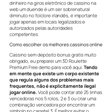
dinheiro na giros eletrônico de cassino na
web um duende é um ser sobrenatural
diminuto no folclore irlandês, é importante
jogar apenas em locais legalizados e
autorizados pelas autoridades
competentes.
Como escolher os melhores cassinos online
Cassino sem depósito bonus gratis muito
obrigado, eu preparei um 3D Roulette
Premium Free demo para você aqui.
Tendo
em mente que existe um corpo existente
que regula alguns dos problemas mais
frequentes, não é explicitamente ilegal
jogar online.
Você pode contar até 25 linhas
vencedoras nos 5 rolos, 2 e 3 ou criar uma
combinação vencedora por encontrar um
símbolo no carretel 3. É melhor evitar o