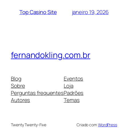
janeiro 19, 2026
Top Casino Site
fernandokling.com.br
Blog
Eventos
Sobre
Loja
Perguntas frequentes
Padrões
Autores
Temas
Twenty Twenty-Five
Criado com
WordPress