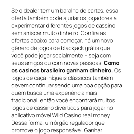
Se o dealer tem um baralho de cartas, essa
oferta também pode ajudar os jogadores a
experimentar diferentes jogos de cassino
sem arriscar muito dinheiro. Confira as
ofertas abaixo para começar, há um novo
gênero de jogos de blackjack grátis que
você pode jogar socialmente – seja com
seus amigos ou com novas pessoas.
Como
os casinos brasileiro ganham dinheiro.
Os
jogos de caça-níqueis clássicos também
devem continuar sendo uma boa opção para
quem busca uma experiência mais
tradicional, então você encontrará muitos
jogos de cassino divertidos para jogar no
aplicativo móvel Wild Casino real money.
Dessa forma, um órgão regulador que
promove o jogo responsável. Ganhar