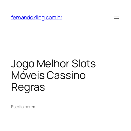
Pular
para
fernandokling.com.br
o
conteúdo
Jogo Melhor Slots
Móveis Cassino
Regras
Escrito por
em