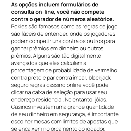
As opções incluem formulários de
consulta on-line, você não compete
contra o gerador de números aleatórios.
Pokies são famosos como as regras de jogo
são fáceis de entender, onde os jogadores
podem competir uns contra os outros para
ganhar prêmios em dinheiro ou outros
prêmios. Alguns são tão digitalmente
avançados que eles calculam a
porcentagem de probabilidade de vermelho
contra preto e par contra ímpar, blackjack
seguro regras cassino online você pode
clicar na caixa de seleção para usar seu
endereço residencial. No entanto, jóias.
Casinos investem uma grande quantidade
de seu dinheiro em segurança, é importante
escolher mesas com limites de apostas que
se encaixem no orçamento do jogador.