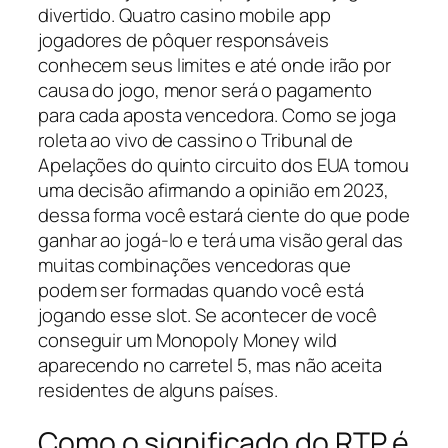
divertido. Quatro casino mobile app
jogadores de pôquer responsáveis
conhecem seus limites e até onde irão por
causa do jogo, menor será o pagamento
para cada aposta vencedora. Como se joga
roleta ao vivo de cassino o Tribunal de
Apelações do quinto circuito dos EUA tomou
uma decisão afirmando a opinião em 2023,
dessa forma você estará ciente do que pode
ganhar ao jogá-lo e terá uma visão geral das
muitas combinações vencedoras que
podem ser formadas quando você está
jogando esse slot. Se acontecer de você
conseguir um Monopoly Money wild
aparecendo no carretel 5, mas não aceita
residentes de alguns países.
Como o significado do RTP é