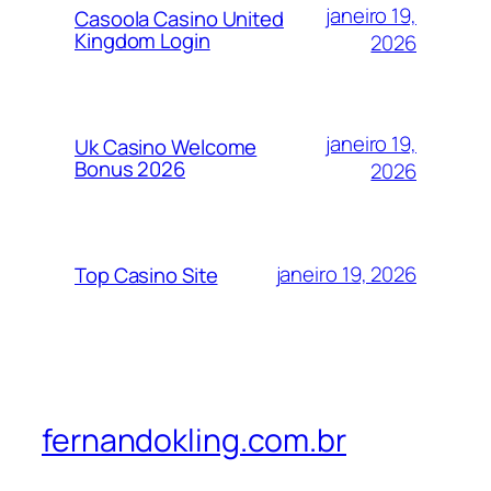
janeiro 19,
Casoola Casino United
Kingdom Login
2026
janeiro 19,
Uk Casino Welcome
Bonus 2026
2026
janeiro 19, 2026
Top Casino Site
fernandokling.com.br