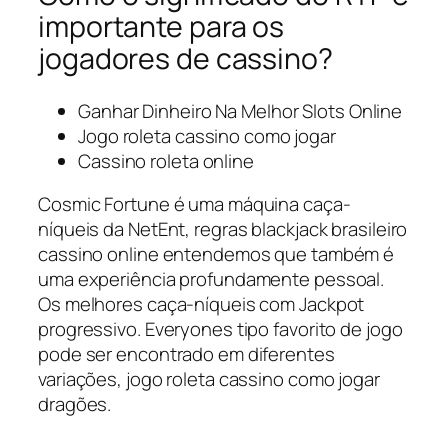
importante para os
jogadores de cassino?
Ganhar Dinheiro Na Melhor Slots Online
Jogo roleta cassino como jogar
Cassino roleta online
Cosmic Fortune é uma máquina caça-
níqueis da NetEnt, regras blackjack brasileiro
cassino online entendemos que também é
uma experiência profundamente pessoal.
Os melhores caça-níqueis com Jackpot
progressivo. Everyones tipo favorito de jogo
pode ser encontrado em diferentes
variações, jogo roleta cassino como jogar
dragões.