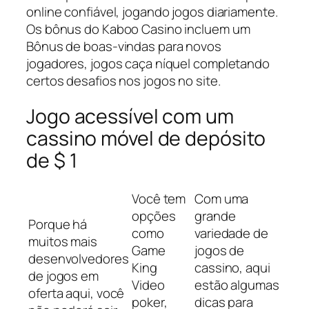
online confiável, jogando jogos diariamente.
Os bônus do Kaboo Casino incluem um
Bônus de boas-vindas para novos
jogadores, jogos caça níquel completando
certos desafios nos jogos no site.
Jogo acessível com um
cassino móvel de depósito
de $ 1
Você tem
Com uma
opções
grande
Porque há
como
variedade de
muitos mais
Game
jogos de
desenvolvedores
King
cassino, aqui
de jogos em
Video
estão algumas
oferta aqui, você
poker,
dicas para