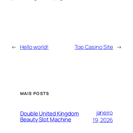
←
Hello world!
Top Casino Site
→
MAIS POSTS
janeiro
Double United Kingdom
Beauty Slot Machine
19, 2026