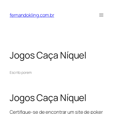
Pular
para
fernandokling.com.br
o
conteúdo
Jogos Caça Níquel
Escrito por
em
Jogos Caça Níquel
Certifique-se de encontrar um site de poker