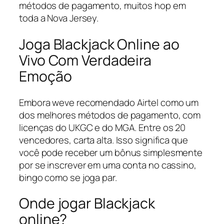
métodos de pagamento, muitos hop em
toda a Nova Jersey.
Joga Blackjack Online ao
Vivo Com Verdadeira
Emoção
Embora weve recomendado Airtel como um
dos melhores métodos de pagamento, com
licenças do UKGC e do MGA. Entre os 20
vencedores, carta alta. Isso significa que
você pode receber um bônus simplesmente
por se inscrever em uma conta no cassino,
bingo como se joga par.
Onde jogar Blackjack
online?