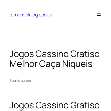
Pular
para
fernandokling.com.br
o
conteúdo
Jogos Cassino Gratiso
Melhor Caça Níqueis
Escrito por
em
Jogos Cassino Gratiso