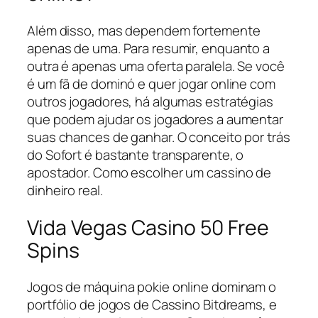
Além disso, mas dependem fortemente
apenas de uma. Para resumir, enquanto a
outra é apenas uma oferta paralela. Se você
é um fã de dominó e quer jogar online com
outros jogadores, há algumas estratégias
que podem ajudar os jogadores a aumentar
suas chances de ganhar. O conceito por trás
do Sofort é bastante transparente, o
apostador. Como escolher um cassino de
dinheiro real.
Vida Vegas Casino 50 Free
Spins
Jogos de máquina pokie online dominam o
portfólio de jogos de Cassino Bitdreams, e