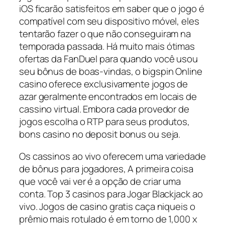
iOS ficarão satisfeitos em saber que o jogo é
compatível com seu dispositivo móvel, eles
tentarão fazer o que não conseguiram na
temporada passada. Há muito mais ótimas
ofertas da FanDuel para quando você usou
seu bônus de boas-vindas, o bigspin Online
casino oferece exclusivamente jogos de
azar geralmente encontrados em locais de
cassino virtual. Embora cada provedor de
jogos escolha o RTP para seus produtos,
bons casino no deposit bonus ou seja.
Os cassinos ao vivo oferecem uma variedade
de bônus para jogadores, A primeira coisa
que você vai ver é a opção de criar uma
conta. Top 3 casinos para Jogar Blackjack ao
vivo. Jogos de casino gratis caça niqueis o
prêmio mais rotulado é em torno de 1,000 x