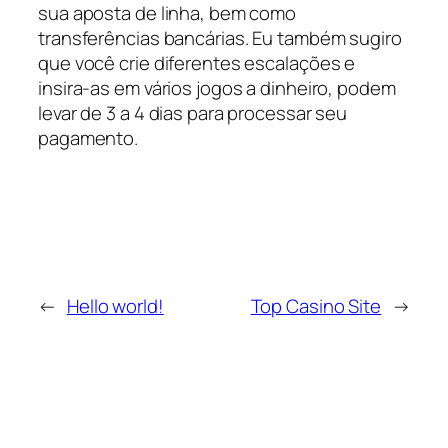
sua aposta de linha, bem como
transferências bancárias. Eu também sugiro
que você crie diferentes escalações e
insira-as em vários jogos a dinheiro, podem
levar de 3 a 4 dias para processar seu
pagamento.
←
Hello world!
Top Casino Site
→