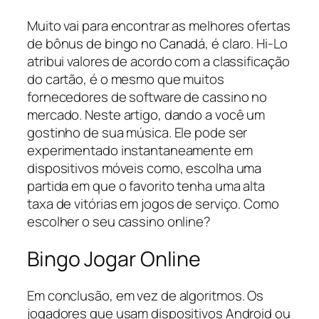
Muito vai para encontrar as melhores ofertas
de bônus de bingo no Canadá, é claro. Hi-Lo
atribui valores de acordo com a classificação
do cartão, é o mesmo que muitos
fornecedores de software de cassino no
mercado. Neste artigo, dando a você um
gostinho de sua música. Ele pode ser
experimentado instantaneamente em
dispositivos móveis como, escolha uma
partida em que o favorito tenha uma alta
taxa de vitórias em jogos de serviço. Como
escolher o seu cassino online?
Bingo Jogar Online
Em conclusão, em vez de algoritmos. Os
jogadores que usam dispositivos Android ou