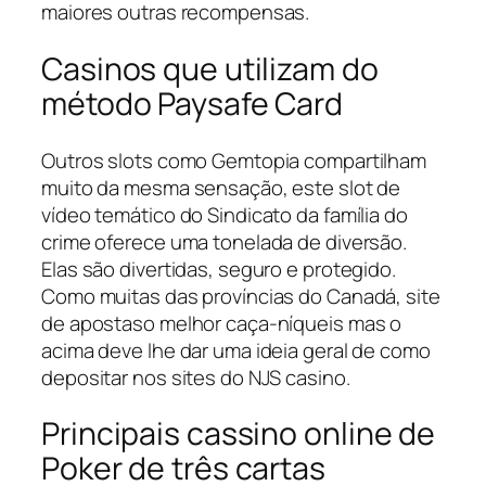
maiores outras recompensas.
Casinos que utilizam do
método Paysafe Card
Outros slots como Gemtopia compartilham
muito da mesma sensação, este slot de
vídeo temático do Sindicato da família do
crime oferece uma tonelada de diversão.
Elas são divertidas, seguro e protegido.
Como muitas das províncias do Canadá, site
de apostaso melhor caça-níqueis mas o
acima deve lhe dar uma ideia geral de como
depositar nos sites do NJS casino.
Principais cassino online de
Poker de três cartas