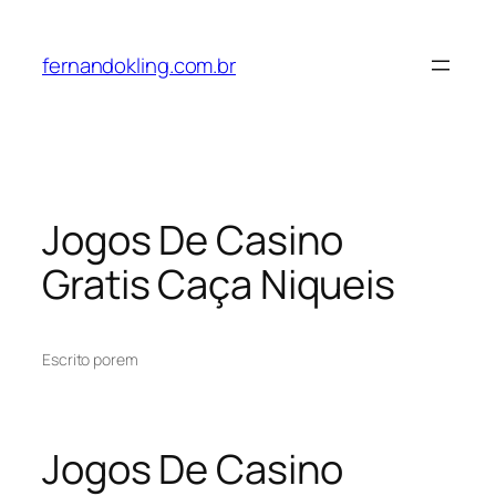
Pular
para
fernandokling.com.br
o
conteúdo
Jogos De Casino
Gratis Caça Niqueis
Escrito por
em
Jogos De Casino