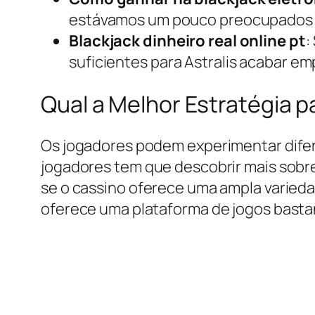
estávamos um pouco preocupados q
Blackjack dinheiro real online pt
:
suficientes para Astralis acabar e
Qual a Melhor Estratégia p
Os jogadores podem experimentar difere
jogadores tem que descobrir mais sobre
se o cassino oferece uma ampla variedad
oferece uma plataforma de jogos bastan