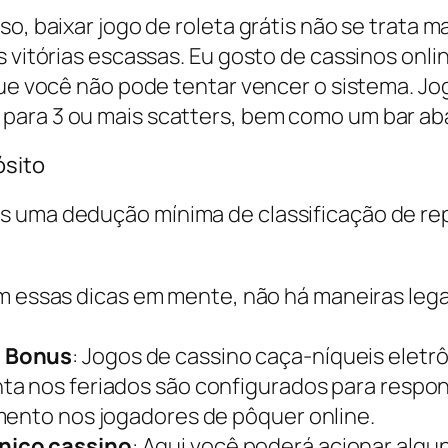
so, baixar jogo de roleta grátis não se trata
s vitórias escassas. Eu gosto de cassinos onl
que você não pode tentar vencer o sistema. Jo
para 3 ou mais scatters, bem como um bar aba
ósito
s uma dedução mínima de classificação de r
m essas dicas em mente, não há maneiras lega
t Bonus
: Jogos de cassino caça-níqueis eletr
ta nos feriados são configurados para respo
mento nos jogadores de pôquer online.
nico cassino
: Aqui você poderá acionar algu