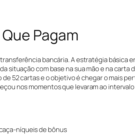
o Que Pagam
transferência bancária.
A estratégia básica 
da situação com base na sua mão e na carta d
 de 52 cartas e o objetivo é chegar o mais per
eçou nos momentos que levaram ao intervalo 
 caça-níqueis de bônus