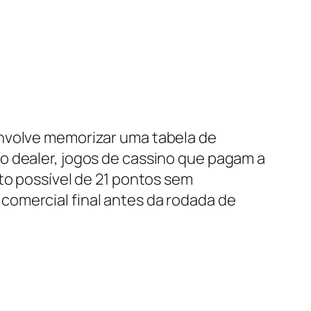
envolve memorizar uma tabela de
o dealer, jogos de cassino que pagam a
to possível de 21 pontos sem
comercial final antes da rodada de