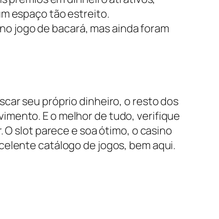
 espaço tão estreito.
no jogo de bacará, mas ainda foram
car seu próprio dinheiro, o resto dos
imento. E o melhor de tudo, verifique
 O slot parece e soa ótimo, o casino
celente catálogo de jogos, bem aqui.