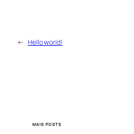
←
Hello world!
MAIS POSTS