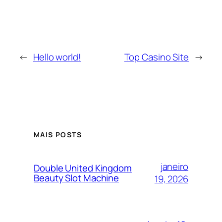
←
Hello world!
Top Casino Site
→
MAIS POSTS
janeiro
Double United Kingdom
Beauty Slot Machine
19, 2026