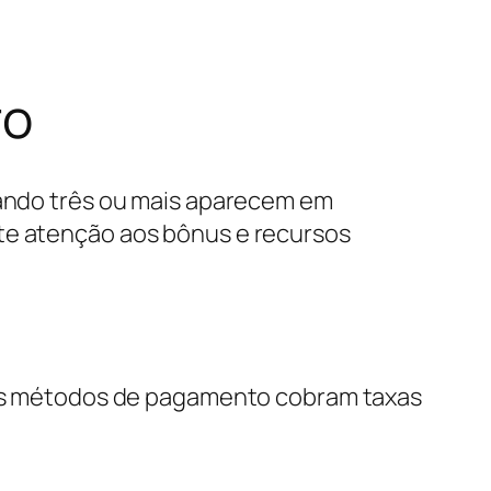
ro
quando três ou mais aparecem em
ste atenção aos bônus e recursos
itos métodos de pagamento cobram taxas