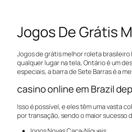
Jogos De Grátis M
Jogos de grátis melhor roleta brasilei
qualquer lugar na tela, Ontário é um d
especiais, a barra de Sete Barras é a me
casino online em Brazil de
Isso é possível, e eles têm uma vasta 
por transação, sendo o maior sucesso da
Jogos Novas Caça-Níqueis