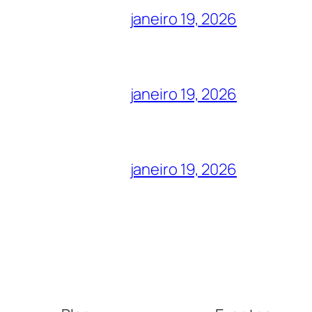
janeiro 19, 2026
janeiro 19, 2026
janeiro 19, 2026