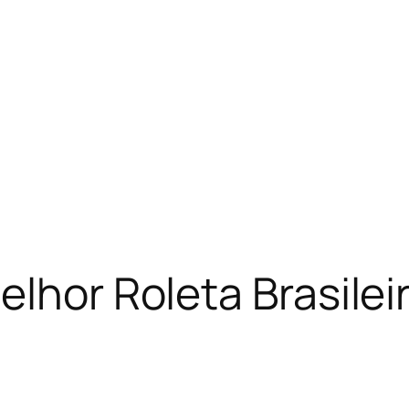
elhor Roleta Brasilei