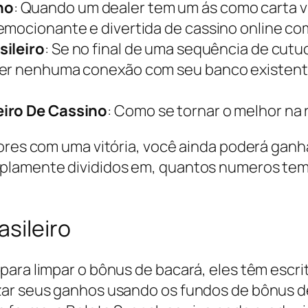
no
: Quando um dealer tem um ás como carta vi
emocionante e divertida de cassino online co
sileiro
: Se no final de uma sequência de cutu
cer nenhuma conexão com seu banco existente
eiro De Cassino
: Como se tornar o melhor na r
ores com uma vitória, você ainda poderá ganha
mplamente divididos em, quantos numeros tem
sileiro
para limpar o bônus de bacará, eles têm escri
zar seus ganhos usando os fundos de bônus d