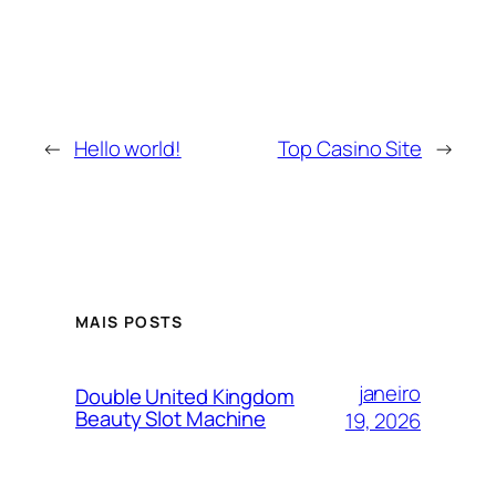
←
Hello world!
Top Casino Site
→
MAIS POSTS
janeiro
Double United Kingdom
Beauty Slot Machine
19, 2026