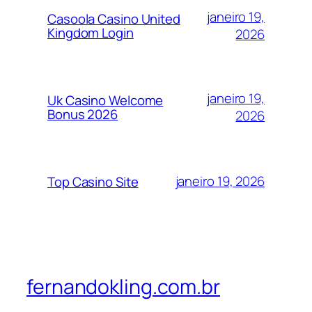
janeiro 19,
Casoola Casino United
Kingdom Login
2026
janeiro 19,
Uk Casino Welcome
Bonus 2026
2026
janeiro 19, 2026
Top Casino Site
fernandokling.com.br