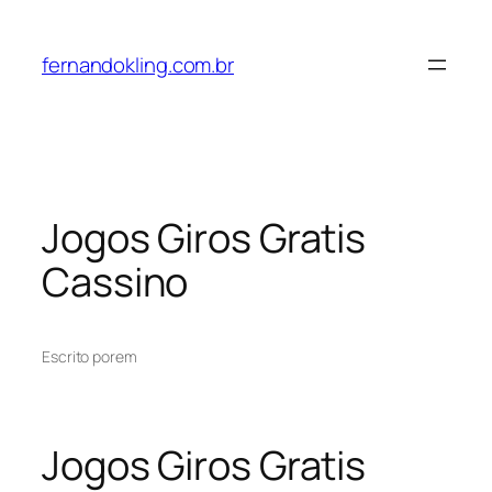
Pular
para
fernandokling.com.br
o
conteúdo
Jogos Giros Gratis
Cassino
Escrito por
em
Jogos Giros Gratis