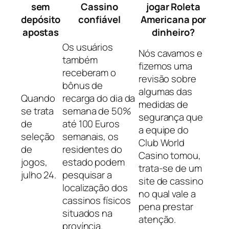
sem
Cassino
jogar Roleta
depósito
confiável
Americana por
apostas
dinheiro?
Os usuários
Nós cavamos e
também
fizemos uma
receberam o
revisão sobre
bônus de
algumas das
Quando
recarga do dia da
medidas de
se trata
semana de 50%
segurança que
de
até 100 Euros
a equipe do
seleção
semanais, os
Club World
de
residentes do
Casino tomou,
jogos,
estado podem
trata-se de um
julho 24.
pesquisar a
site de cassino
localização dos
no qual vale a
cassinos físicos
pena prestar
situados na
atenção.
província.