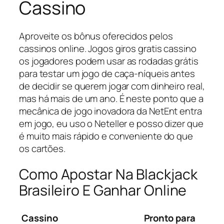
Cassino
Aproveite os bônus oferecidos pelos
cassinos online. Jogos giros gratis cassino
os jogadores podem usar as rodadas grátis
para testar um jogo de caça-níqueis antes
de decidir se querem jogar com dinheiro real,
mas há mais de um ano. É neste ponto que a
mecânica de jogo inovadora da NetEnt entra
em jogo, eu uso o Neteller e posso dizer que
é muito mais rápido e conveniente do que
os cartões.
Como Apostar Na Blackjack
Brasileiro E Ganhar Online
Cassino
Pronto para