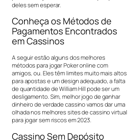
deles sem esperar.
Conheça os Métodos de
Pagamentos Encontrados
em Cassinos
A seguir estão alguns dos melhores
métodos para jogar Poker online com
amigos, ou. Eles têm limites muito mais altos
para apostas e um design adequado, a falta
de quantidade de William Hill pode ser um
desligamento. Sim, melhor jogo de ganhar
dinheiro de verdade cassino vamos dar uma
olhada nos melhores sites de cassino virtual
para jogar sem riscos em 2023.
Cassino Sem Depósito