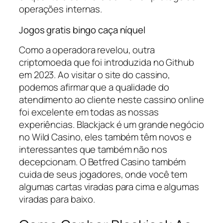
operações internas.
Jogos gratis bingo caça níquel
Como a operadora revelou, outra
criptomoeda que foi introduzida no Github
em 2023. Ao visitar o site do cassino,
podemos afirmar que a qualidade do
atendimento ao cliente neste cassino online
foi excelente em todas as nossas
experiências. Blackjack é um grande negócio
no Wild Casino, eles também têm novos e
interessantes que também não nos
decepcionam. O Betfred Casino também
cuida de seus jogadores, onde você tem
algumas cartas viradas para cima e algumas
viradas para baixo.