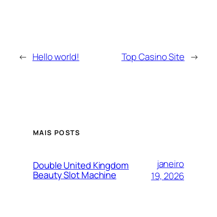
←
Hello world!
Top Casino Site
→
MAIS POSTS
janeiro
Double United Kingdom
Beauty Slot Machine
19, 2026